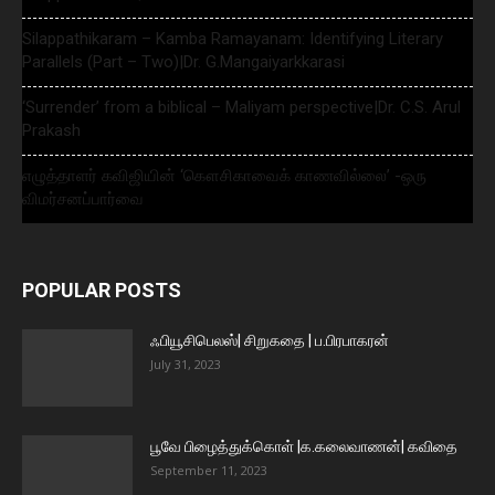
Silappathikaram – Kamba Ramayanam: Identifying Literary
Parallels (Part – Two)|Dr. G.Mangaiyarkkarasi
‘Surrender’ from a biblical – Maliyam perspective|Dr. C.S. Arul
Prakash
எழுத்தாளர் கவிஜியின் ‘கௌசிகாவைக் காணவில்லை’ -ஒரு
விமர்சனப்பார்வை
POPULAR POSTS
ஃபியூசிபெலஸ்| சிறுகதை | ப.பிரபாகரன்
July 31, 2023
பூவே பிழைத்துக்கொள் |க.கலைவாணன்| கவிதை
September 11, 2023