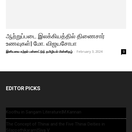
ஆற்றுப்படை இலக்கியத்தில் திணைசார்
உணவுகள்| மோ. விஜயசோபா
இனியவை கற்றல் பன்னாட்டுத் தமிழியல் மின்னிதழ்
-
February 3, 2024
0
EDITOR PICKS
Koothu in Sangam Literature|M.Kannan
The Concept of Thinai and the Five Thinai Deities in
Silappathikaram|Siva V