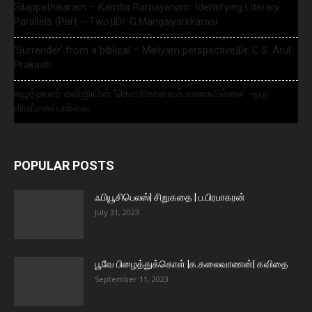
Silappathikaram – Kamba Ramayanam: Identifying Literary
Parallels (Part – Two)|Dr. G.Mangaiyarkkarasi
‘Surrender’ from a biblical – Maliyam perspective|Dr. C.S. Arul
Prakash
எழுத்தாளர் கவிஜியின் ‘கௌசிகாவைக் காணவில்லை’ -ஒரு
விமர்சனப்பார்வை
POPULAR POSTS
ஃபியூசிபெலஸ்| சிறுகதை | ப.பிரபாகரன்
July 31, 2023
பூவே பிழைத்துக்கொள் |க.கலைவாணன்| கவிதை
September 11, 2023