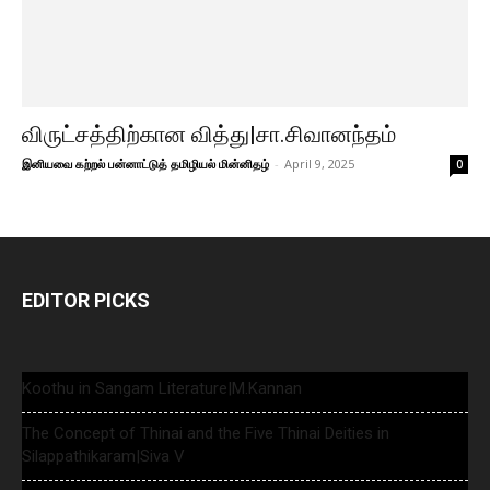
விருட்சத்திற்கான வித்து|சா.சிவானந்தம்
இனியவை கற்றல் பன்னாட்டுத் தமிழியல் மின்னிதழ்
-
April 9, 2025
0
EDITOR PICKS
Koothu in Sangam Literature|M.Kannan
The Concept of Thinai and the Five Thinai Deities in
Silappathikaram|Siva V