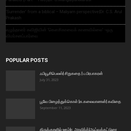
‘Surrender’ from a biblical – Maliyam perspective|Dr. C.S. Arul
Prakash
எழுத்தாளர் கவிஜியின் ‘கௌசிகாவைக் காணவில்லை’ -ஒரு
விமர்சனப்பார்வை
POPULAR POSTS
ஃபியூசிபெலஸ்| சிறுகதை | ப.பிரபாகரன்
July 31, 2023
பூவே பிழைத்துக்கொள் |க.கலைவாணன்| கவிதை
September 11, 2023
திருக்குறளில் ஊழ்|ர. அரவிந்த்|ஆய்வுக்கட்டுரை