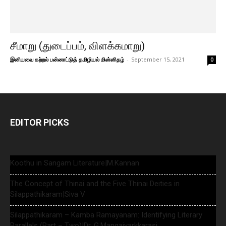
சீமாறு (துடைப்பம், விளக்கமாறு)
இனியவை கற்றல் பன்னாட்டுத் தமிழியல் மின்னிதழ்
-
September 15, 2021
0
EDITOR PICKS
Koothu in Sangam Literature|M.Kannan
The Concept of Thinai and the Five Thinai Deities in
Silappathikaram|Siva V
Silappathikaram – Kamba Ramayanam: Identifying Literary
Parallels (Part – Two)|Dr. G.Mangaiyarkkarasi