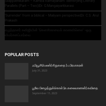
Silappathikaram – Kamba Ramayanam: Identifying Literary
Parallels (Part – Two)|Dr. G.Mangaiyarkkarasi
‘Surrender’ from a biblical – Maliyam perspective|Dr. C.S. Arul
Prakash
எழுத்தாளர் கவிஜியின் ‘கௌசிகாவைக் காணவில்லை’ -ஒரு
விமர்சனப்பார்வை
POPULAR POSTS
ஃபியூசிபெலஸ்| சிறுகதை | ப.பிரபாகரன்
July 31, 2023
பூவே பிழைத்துக்கொள் |க.கலைவாணன்| கவிதை
September 11, 2023