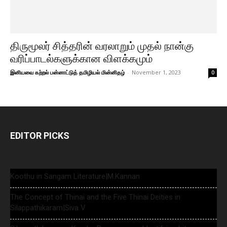
திருமூலர் சித்தரின் வரலாறும் முதல் நான்கு
வரிப்பாடல்களுக்கான விளக்கமும்
இனியவை கற்றல் பன்னாட்டுத் தமிழியல் மின்னிதழ்
-
November 1, 2023
0
EDITOR PICKS
Koothu in Sangam Literature|M.Kannan
The Concept of Thinai and the Five Thinai Deities in
Silappathikaram|Siva V