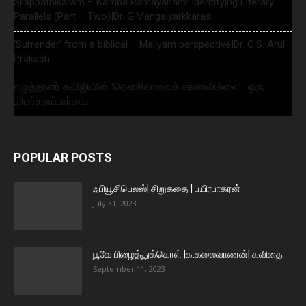
Silappathikaram – Kamba Ramayanam: Identifying Literary
Parallels (Part – Two)|Dr. G.Mangaiyarkkarasi
‘Surrender’ from a biblical – Maliyam perspective|Dr. C.S. Arul
Prakash
எழுத்தாளர் கவிஜியின் ‘கௌசிகாவைக் காணவில்லை’ -ஒரு
விமர்சனப்பார்வை
POPULAR POSTS
ஃபியூசிபெலஸ்| சிறுகதை | ப.பிரபாகரன்
July 31, 2023
பூவே பிழைத்துக்கொள் |க.கலைவாணன்| கவிதை
September 11, 2023