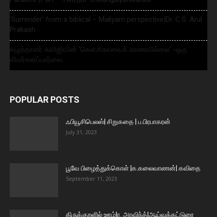
‘Surrender’ from a biblical – Maliyam perspective|Dr. C.S. Arul
Prakash
எழுத்தாளர் கவிஜியின் ‘கௌசிகாவைக் காணவில்லை’ -ஒரு
விமர்சனப்பார்வை
POPULAR POSTS
ஃபியூசிபெலஸ்| சிறுகதை | ப.பிரபாகரன்
July 31, 2023
பூவே பிழைத்துக்கொள் |க.கலைவாணன்| கவிதை
September 11, 2023
திருக்குறளில் ஊழ்|ர. அரவிந்த்|ஆய்வுக்கட்டுரை