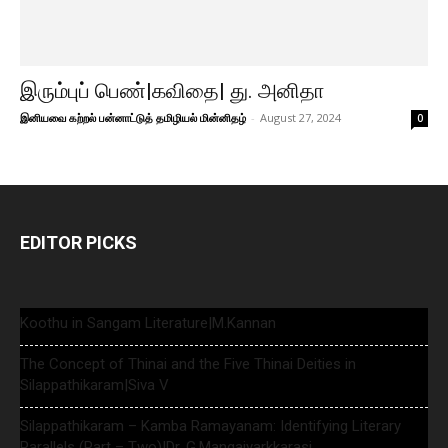
இரும்புப் பெண்|கவிதை| து. அனிதா
இனியவை கற்றல் பன்னாட்டுத் தமிழியல் மின்னிதழ்
-
August 27, 2024
0
EDITOR PICKS
Koothu in Sangam Literature|M.Kannan
The Concept of Thinai and the Five Thinai Deities in
Silappathikaram|Siva V
Silappathikaram – Kamba Ramayanam: Identifying Literary
Parallels (Part – Two)|Dr. G.Mangaiyarkkarasi