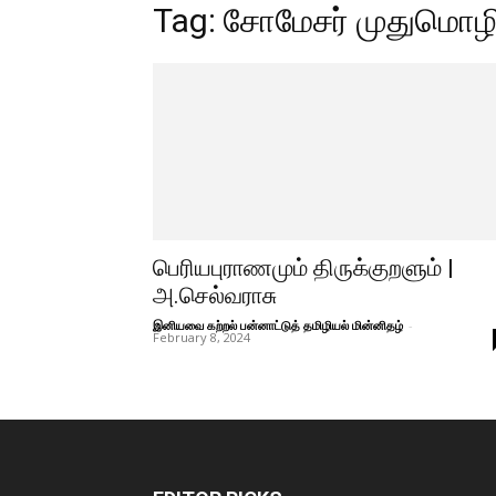
Tag: சோமேசர் முதுமொழ
பெரியபுராணமும் திருக்குறளும் |
அ.செல்வராசு
இனியவை கற்றல் பன்னாட்டுத் தமிழியல் மின்னிதழ்
-
February 8, 2024