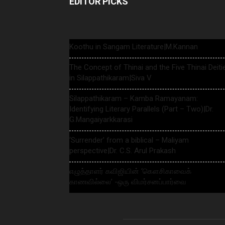
EDITOR PICKS
Koothu in Sangam Literature|M.Kannan
The Concept of Thinai and the Five Thinai Deiti
in Silappathikaram|Siva V
Silappathikaram – Kamba Ramayanam:
Identifying Literary Parallels (Part – Two)|Dr.
G.Mangaiyarkkarasi
‘Surrender’ from a biblical – Maliyam
perspective|Dr. C.S. Arul Prakash
எழுத்தாளர் கவிஜியின் ‘கௌசிகாவைக்
காணவில்லை’ -ஒரு விமர்சனப்பார்வை