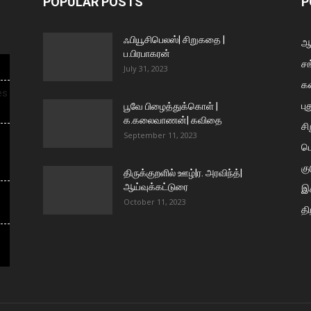
POPULAR POSTS
P
ஃபியூசிபெலஸ்| சிறுகதை |
ஆய
ப.பிரபாகரன்
சங
July 31, 2023
க
es
பு
பூவே பிழைத்துக்கொள் |
க.கலைவாணன்| கவிதை
ச
September 11, 2023
ப
கு
திருக்குறளில் ஊழ்|ர. அரவிந்த்|
ஆய்வுக்கட்டுரை
இக
October 11, 2023
தி