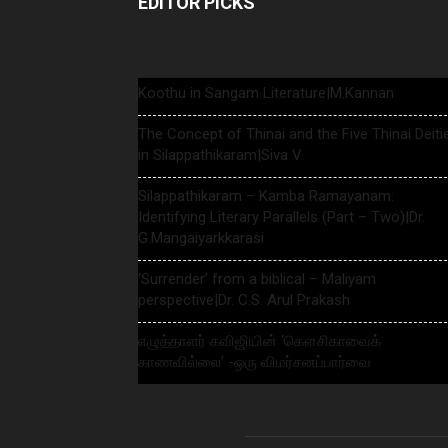
EDITOR PICKS
Koothu in Sangam Literature|M.Kannan
The Concept of Thinai and the Five Thinai Deiti
in Silappathikaram|Siva V
Silappathikaram – Kamba Ramayanam:
Identifying Literary Parallels (Part – Two)|Dr.
G.Mangaiyarkkarasi
‘Surrender’ from a biblical – Maliyam
perspective|Dr. C.S. Arul Prakash
எழுத்தாளர் கவிஜியின் ‘கௌசிகாவைக்
காணவில்லை’ -ஒரு விமர்சனப்பார்வை