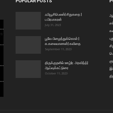
POPULAR POSTS
P
ஃபியூசிபெலஸ்| சிறுகதை |
ஆய
ப.பிரபாகரன்
சங
July 31, 2023
க
es
பு
பூவே பிழைத்துக்கொள் |
க.கலைவாணன்| கவிதை
ச
September 11, 2023
ப
கு
திருக்குறளில் ஊழ்|ர. அரவிந்த்|
ஆய்வுக்கட்டுரை
இக
October 11, 2023
தி