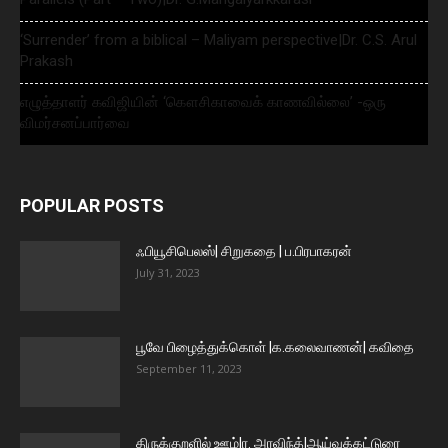
‘Surrender’ from a biblical – Maliyam perspective|Dr. C.S. Arul
Prakash
எழுத்தாளர் கவிஜியின் ‘கௌசிகாவைக் காணவில்லை’ -ஒரு
விமர்சனப்பார்வை
POPULAR POSTS
ஃபியூசிபெலஸ்| சிறுகதை | ப.பிரபாகரன்
July 31, 2023
பூவே பிழைத்துக்கொள் |க.கலைவாணன்| கவிதை
September 11, 2023
திருக்குறளில் ஊழ்|ர. அரவிந்த்|ஆய்வுக்கட்டுரை