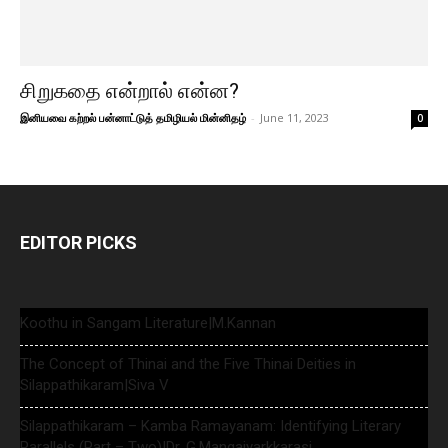
சிறுகதை என்றால் என்ன?
இனியவை கற்றல் பன்னாட்டுத் தமிழியல் மின்னிதழ்
-
June 11, 2023
0
EDITOR PICKS
Koothu in Sangam Literature|M.Kannan
The Concept of Thinai and the Five Thinai Deities in
Silappathikaram|Siva V
Silappathikaram – Kamba Ramayanam: Identifying Literary
Parallels (Part – Two)|Dr. G.Mangaiyarkkarasi