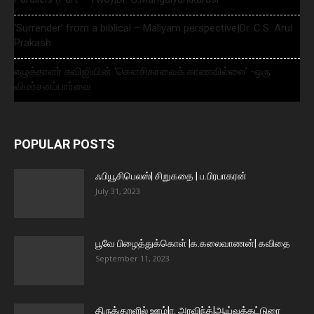
‘Surrender’ from a biblical – Maliyam perspective|Dr. C.S. Arul
Prakash
எழுத்தாளர் கவிஜியின் ‘கௌசிகாவைக் காணவில்லை’ -ஒரு
விமர்சனப்பார்வை
POPULAR POSTS
ஃபியூசிபெலஸ்| சிறுகதை | ப.பிரபாகரன்
July 31, 2023
பூவே பிழைத்துக்கொள் |க.கலைவாணன்| கவிதை
September 11, 2023
திருக்குறளில் ஊழ்|ர. அரவிந்த்|ஆய்வுக்கட்டுரை