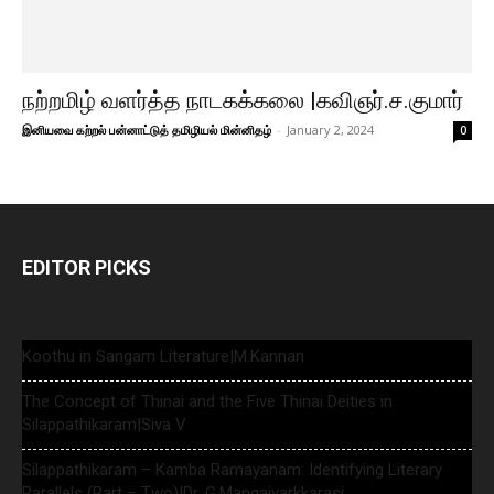
நற்றமிழ் வளர்த்த நாடகக்கலை |கவிஞர்.ச.குமார்
இனியவை கற்றல் பன்னாட்டுத் தமிழியல் மின்னிதழ்
-
January 2, 2024
0
EDITOR PICKS
Koothu in Sangam Literature|M.Kannan
The Concept of Thinai and the Five Thinai Deities in
Silappathikaram|Siva V
Silappathikaram – Kamba Ramayanam: Identifying Literary
Parallels (Part – Two)|Dr. G.Mangaiyarkkarasi