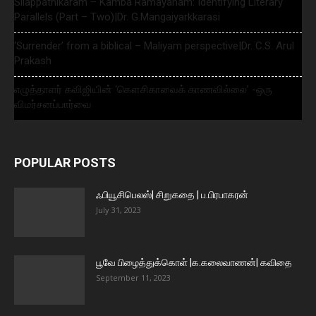
Silappathikaram – Kamba Ramayanam: Identifying Literary
Parallels (Part – Two)|Dr. G.Mangaiyarkkarasi
‘Surrender’ from a biblical – Maliyam perspective|Dr. C.S. Arul
Prakash
எழுத்தாளர் கவிஜியின் ‘கௌசிகாவைக் காணவில்லை’ -ஒரு
விமர்சனப்பார்வை
POPULAR POSTS
ஃபியூசிபெலஸ்| சிறுகதை | ப.பிரபாகரன்
July 31, 2023
பூவே பிழைத்துக்கொள் |க.கலைவாணன்| கவிதை
September 11, 2023