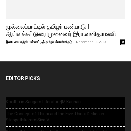
முல்லைப்பாட்டில் தமிழர் பண்பாடு |
ஆய்வுக்கட்டுரை|முனைவர் இரா.வனிதாமணி
இனியவை கற்றல் பன்னாட்டுத் தமிழியல் மின்னிதழ்
-
December 12, 2023
0
EDITOR PICKS
Koothu in Sangam Literature|M.Kannan
The Concept of Thinai and the Five Thinai Deities in
Silappathikaram|Siva V