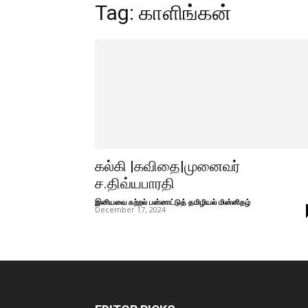
Tag: காளிங்கன்
கல்கி |கவிதை|முனைவர்
ச.திவ்யபாரதி
இனியவை கற்றல் பன்னாட்டுத் தமிழியல் மின்னிதழ்
-
December 17, 2024