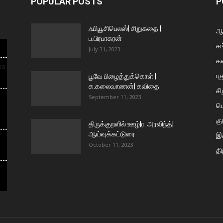
POPULAR POSTS
P
ஃபியூசிபெலஸ்| சிறுகதை |
ஆய
ப.பிரபாகரன்
சங
July 31, 2023
க
es
பு
பூவே பிழைத்துக்கொள் |
க.கலைவாணன்| கவிதை
ச
September 11, 2023
ப
கு
திருக்குறளில் ஊழ்|ர. அரவிந்த்|
ஆய்வுக்கட்டுரை
இக
October 11, 2023
தி