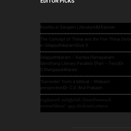
EDITOR PICKS
Koothu in Sangam Literature|M.Kannan
The Concept of Thinai and the Five Thinai Deiti
in Silappathikaram|Siva V
Silappathikaram – Kamba Ramayanam:
Identifying Literary Parallels (Part – Two)|Dr.
G.Mangaiyarkkarasi
‘Surrender’ from a biblical – Maliyam
perspective|Dr. C.S. Arul Prakash
எழுத்தாளர் கவிஜியின் ‘கௌசிகாவைக்
காணவில்லை’ -ஒரு விமர்சனப்பார்வை