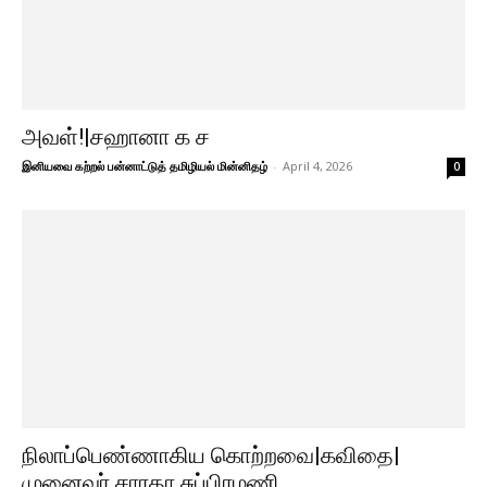
அவள்!|சஹானா க ச
இனியவை கற்றல் பன்னாட்டுத் தமிழியல் மின்னிதழ்
-
April 4, 2026
0
நிலாப்பெண்ணாகிய கொற்றவை|கவிதை|
முனைவர் சாரதா சுப்பிரமணி