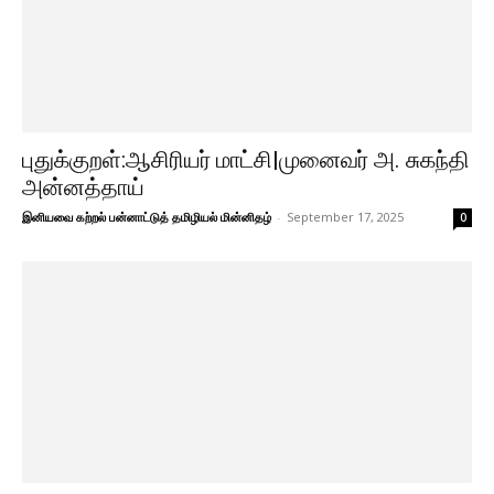
புதுக்குறள்:ஆசிரியர் மாட்சி|முனைவர் அ. சுகந்தி
அன்னத்தாய்
இனியவை கற்றல் பன்னாட்டுத் தமிழியல் மின்னிதழ்
-
September 17, 2025
0