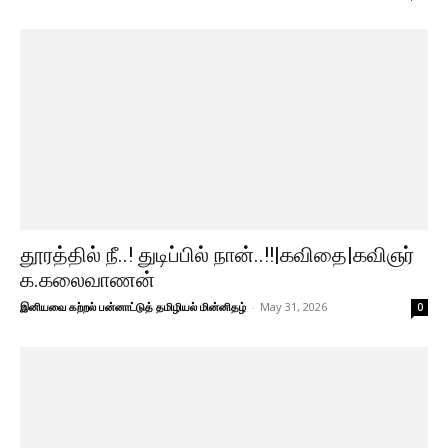
தூரத்தில் நீ..! துடிப்பில் நான்..!!|கவிதை|கவிஞர்
க.கலைவாணன்
இனியவை கற்றல் பன்னாட்டுத் தமிழியல் மின்னிதழ்
-
May 31, 2026
0