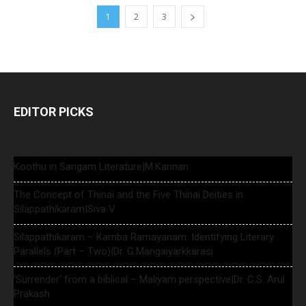
1
2
3
EDITOR PICKS
Koothu in Sangam Literature|M.Kannan
The Concept of Thinai and the Five Thinai Deities in
Silappathikaram|Siva V
Silappathikaram – Kamba Ramayanam: Identifying Literary
Parallels (Part – Two)|Dr. G.Mangaiyarkkarasi
‘Surrender’ from a biblical – Maliyam perspective|Dr. C.S. Arul
Prakash