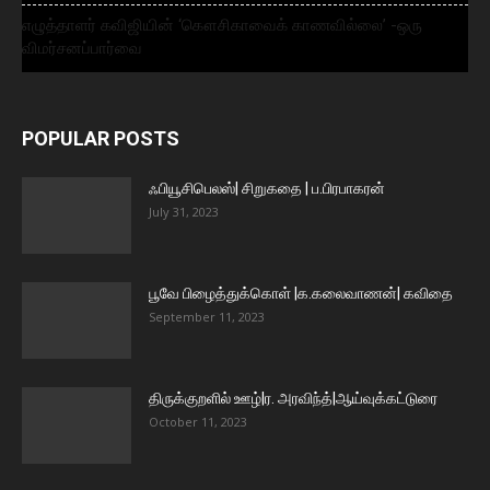
எழுத்தாளர் கவிஜியின் ‘கௌசிகாவைக் காணவில்லை’ -ஒரு
விமர்சனப்பார்வை
POPULAR POSTS
ஃபியூசிபெலஸ்| சிறுகதை | ப.பிரபாகரன்
July 31, 2023
பூவே பிழைத்துக்கொள் |க.கலைவாணன்| கவிதை
September 11, 2023
திருக்குறளில் ஊழ்|ர. அரவிந்த்|ஆய்வுக்கட்டுரை
October 11, 2023