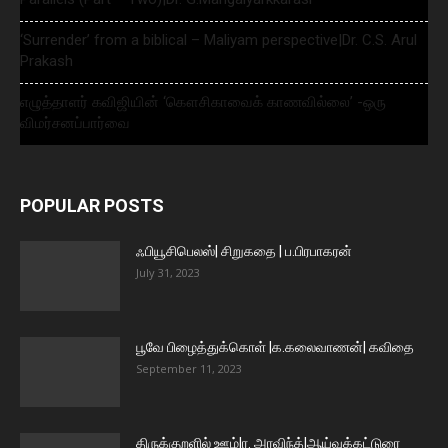
‘Surrender’ from a biblical – Maliyam perspective|Dr. C.S. Arul
Prakash
எழுத்தாளர் கவிஜியின் ‘கௌசிகாவைக் காணவில்லை’ -ஒரு
விமர்சனப்பார்வை
POPULAR POSTS
ஃபியூசிபெலஸ்| சிறுகதை | ப.பிரபாகரன்
July 31, 2023
பூவே பிழைத்துக்கொள் |க.கலைவாணன்| கவிதை
September 11, 2023
திருக்குறளில் ஊழ்|ர. அரவிந்த்|ஆய்வுக்கட்டுரை