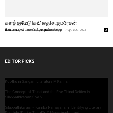
களத்துமேடு|கவிதை|ச.குமரேசன்
இனியவை கற்றல் பன்னாட்டுத் தமிழியல் மின்னிதழ்
-
August 20, 2023
2
EDITOR PICKS
Koothu in Sangam Literature|M.Kannan
The Concept of Thinai and the Five Thinai Deities in
Silappathikaram|Siva V
Silappathikaram – Kamba Ramayanam: Identifying Literary
Parallels (Part – Two)|Dr. G.Mangaiyarkkarasi