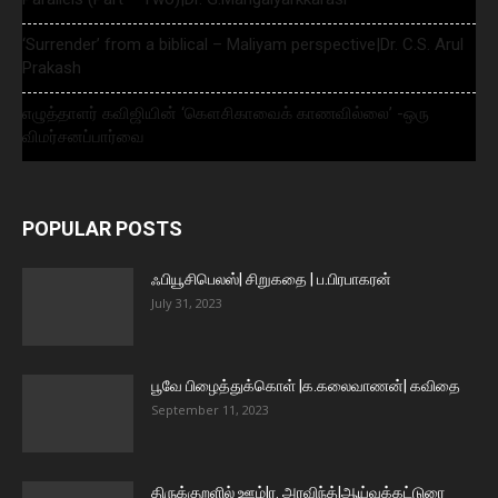
‘Surrender’ from a biblical – Maliyam perspective|Dr. C.S. Arul
Prakash
எழுத்தாளர் கவிஜியின் ‘கௌசிகாவைக் காணவில்லை’ -ஒரு
விமர்சனப்பார்வை
POPULAR POSTS
ஃபியூசிபெலஸ்| சிறுகதை | ப.பிரபாகரன்
July 31, 2023
பூவே பிழைத்துக்கொள் |க.கலைவாணன்| கவிதை
September 11, 2023
திருக்குறளில் ஊழ்|ர. அரவிந்த்|ஆய்வுக்கட்டுரை