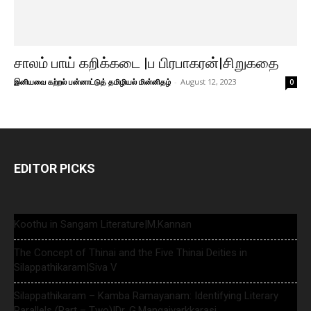
சாலம் பாய் கறிக்கடை |ப பிரபாகரன்|சிறுகதை
இனியவை கற்றல் பன்னாட்டுத் தமிழியல் மின்னிதழ்
-
August 12, 2023
0
EDITOR PICKS
Koothu in Sangam Literature|M.Kannan
The Concept of Thinai and the Five Thinai Deities in
Silappathikaram|Siva V
Silappathikaram – Kamba Ramayanam: Identifying Literary
Parallels (Part – Two)|Dr. G.Mangaiyarkkarasi