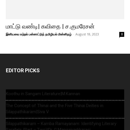
மாட்டு வண்டி| கவிதை | ச.குமரேசன்
இனியவை கற்றல் பன்னாட்டுத் தமிழியல் மின்னிதழ்
-
August 18, 2023
0
EDITOR PICKS
Koothu in Sangam Literature|M.Kannan
The Concept of Thinai and the Five Thinai Deities in
Silappathikaram|Siva V
Silappathikaram – Kamba Ramayanam: Identifying Literary
Parallels (Part – Two)|Dr. G.Mangaiyarkkarasi