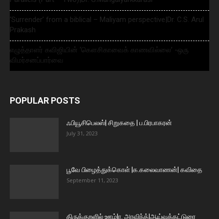
‘Surrender’ from a biblical – Maliyam perspective|Dr. C.S. Arul
Prakash
எழுத்தாளர் கவிஜியின் ‘கௌசிகாவைக் காணவில்லை’ -ஒரு
விமர்சனப்பார்வை
POPULAR POSTS
ஃபியூசிபெலஸ்| சிறுகதை | ப.பிரபாகரன்
July 31, 2023
பூவே பிழைத்துக்கொள் |க.கலைவாணன்| கவிதை
September 11, 2023
திருக்குறளில் ஊழ்|ர. அரவிந்த்|ஆய்வுக்கட்டுரை