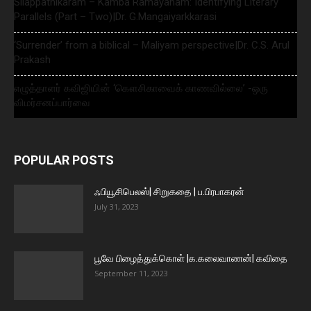
Silappathikaram – Kamba Ramayanam: Identifying Literary
Parallels (Part – Two)|Dr. G.Mangaiyarkkarasi
‘Surrender’ from a biblical – Maliyam perspective|Dr. C.S. Arul
Prakash
எழுத்தாளர் கவிஜியின் ‘கௌசிகாவைக் காணவில்லை’ -ஒரு
விமர்சனப்பார்வை
POPULAR POSTS
ஃபியூசிபெலஸ்| சிறுகதை | ப.பிரபாகரன்
July 31, 2023
பூவே பிழைத்துக்கொள் |க.கலைவாணன்| கவிதை
September 11, 2023