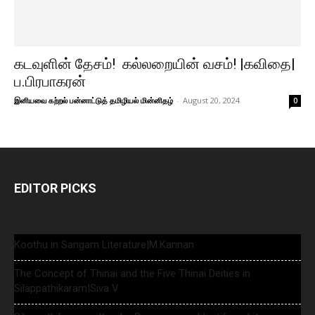
கடவுளின் தேசம்! கல்லறையின் வசம்! |கவிதை|
ப.பிரபாகரன்
இனியவை கற்றல் பன்னாட்டுத் தமிழியல் மின்னிதழ்
-
August 20, 2024
0
EDITOR PICKS
Koothu in Sangam Literature|M.Kannan
The Concept of Thinai and the Five Thinai Deities in
Silappathikaram|Siva V