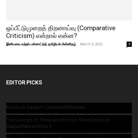
ஒப்பீட்டுமுறைத் திறனாய்வு (Comparative
Criticism) என்றால் என்ன?
இனியவை கற்றல் பன்னாட்டுத் தமிழியல் மின்னிதழ்
-
March 5, 2022
0
EDITOR PICKS
Koothu in Sangam Literature|M.Kannan
The Concept of Thinai and the Five Thinai Deities in
Silappathikaram|Siva V