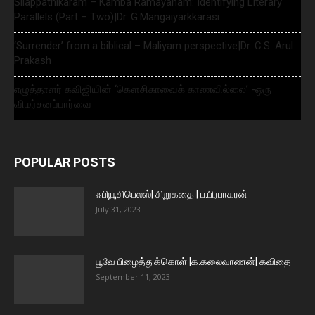
Silappathikaram – Kamba Ramayanam: Identifying Literary
Parallels (Part – Two)|Dr. G.Mangaiyarkkarasi
‘Surrender’ from a biblical – Maliyam perspective|Dr. C.S. Arul
Prakash
எழுத்தாளர் கவிஜியின் ‘கௌசிகாவைக் காணவில்லை’ -ஒரு
விமர்சனப்பார்வை
POPULAR POSTS
ஃபியூசிபெலஸ்| சிறுகதை | ப.பிரபாகரன்
July 31, 2023
பூவே பிழைத்துக்கொள் |க.கலைவாணன்| கவிதை
September 11, 2023