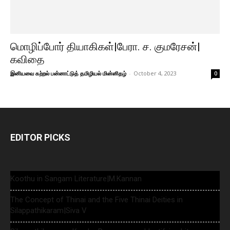
மொழிப்போர் தியாகிகள்|பேரா. ச. குமரேசன்|
கவிதை
இனியவை கற்றல் பன்னாட்டுத் தமிழியல் மின்னிதழ்
-
October 4, 2023
0
EDITOR PICKS
Koothu in Sangam Literature|M.Kannan
The Concept of Thinai and the Five Thinai Deities in
Silappathikaram|Siva V