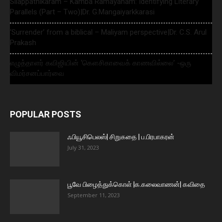
Silappathikaram – Kamba Ramayanam: Identifying Literary
Parallels (Part – Two)|Dr. G.Mangaiyarkkarasi
‘Surrender’ from a biblical – Maliyam perspective|Dr. C.S. Arul
Prakash
எழுத்தாளர் கவிஜியின் ‘கௌசிகாவைக் காணவில்லை’ -ஒரு
விமர்சனப்பார்வை
POPULAR POSTS
ஃபியூசிபெலஸ்| சிறுகதை | ப.பிரபாகரன்
July 31, 2023
பூவே பிழைத்துக்கொள் |க.கலைவாணன்| கவிதை
September 11, 2023