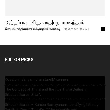
ஆற்றுப்படை|சிறுகதை|பழ.பாலசுந்தரம்
இனியவை கற்றல் பன்னாட்டுத் தமிழியல் மின்னிதழ்
-
November 30, 2023
1
EDITOR PICKS
Koothu in Sangam Literature|M.Kannan
The Concept of Thinai and the Five Thinai Deities in
Silappathikaram|Siva V
Silappathikaram – Kamba Ramayanam: Identifying Literary
Parallels (Part – Two)|Dr. G.Mangaiyarkkarasi