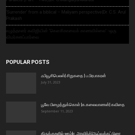
‘Surrender’ from a biblical – Maliyam perspective|Dr. C.S. Arul
Prakash
எழுத்தாளர் கவிஜியின் ‘கௌசிகாவைக் காணவில்லை’ -ஒரு
விமர்சனப்பார்வை
POPULAR POSTS
ஃபியூசிபெலஸ்| சிறுகதை | ப.பிரபாகரன்
July 31, 2023
பூவே பிழைத்துக்கொள் |க.கலைவாணன்| கவிதை
September 11, 2023
திருக்குறளில் ஊழ்|ர. அரவிந்த்|ஆய்வுக்கட்டுரை