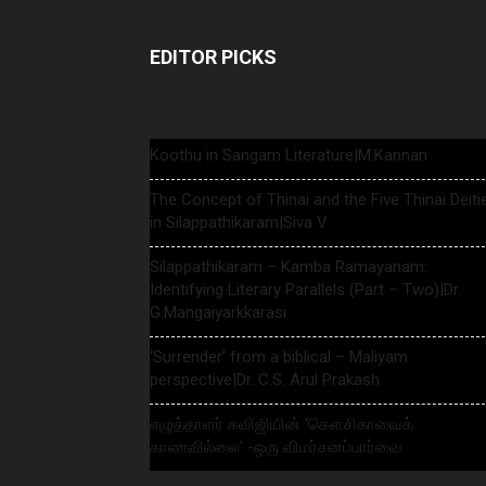
EDITOR PICKS
Koothu in Sangam Literature|M.Kannan
The Concept of Thinai and the Five Thinai Deiti
in Silappathikaram|Siva V
Silappathikaram – Kamba Ramayanam:
Identifying Literary Parallels (Part – Two)|Dr.
G.Mangaiyarkkarasi
‘Surrender’ from a biblical – Maliyam
perspective|Dr. C.S. Arul Prakash
எழுத்தாளர் கவிஜியின் ‘கௌசிகாவைக்
காணவில்லை’ -ஒரு விமர்சனப்பார்வை