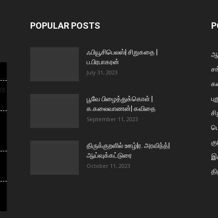
POPULAR POSTS
P
ஃபியூசிபெலஸ்| சிறுகதை |
ஆய
ப.பிரபாகரன்
சங
July 31, 2023
க
es
பு
பூவே பிழைத்துக்கொள் |
க.கலைவாணன்| கவிதை
ச
September 11, 2023
ப
கு
திருக்குறளில் ஊழ்|ர. அரவிந்த்|
ஆய்வுக்கட்டுரை
இக
October 11, 2023
தி