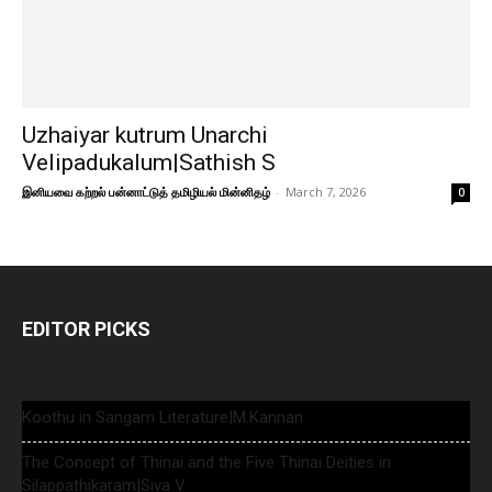
Uzhaiyar kutrum Unarchi
Velipadukalum|Sathish S
இனியவை கற்றல் பன்னாட்டுத் தமிழியல் மின்னிதழ்
-
March 7, 2026
0
EDITOR PICKS
Koothu in Sangam Literature|M.Kannan
The Concept of Thinai and the Five Thinai Deities in
Silappathikaram|Siva V