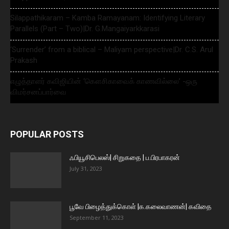
Silappathikaram – Kamba Ramayanam: Identifying Literary
Parallels (Part – Two)|Dr. G.Mangaiyarkkarasi
‘Surrender’ from a biblical – Maliyam perspective|Dr. C.S. Arul
Prakash
எழுத்தாளர் கவிஜியின் ‘கௌசிகாவைக் காணவில்லை’ -ஒரு
விமர்சனப்பார்வை
POPULAR POSTS
ஃபியூசிபெலஸ்| சிறுகதை | ப.பிரபாகரன்
July 31, 2023
பூவே பிழைத்துக்கொள் |க.கலைவாணன்| கவிதை
September 11, 2023