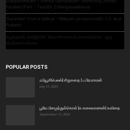
Silappathikaram – Kamba Ramayanam: Identifying Literary
Parallels (Part – Two)|Dr. G.Mangaiyarkkarasi
‘Surrender’ from a biblical – Maliyam perspective|Dr. C.S. Arul
Prakash
எழுத்தாளர் கவிஜியின் ‘கௌசிகாவைக் காணவில்லை’ -ஒரு
விமர்சனப்பார்வை
POPULAR POSTS
ஃபியூசிபெலஸ்| சிறுகதை | ப.பிரபாகரன்
July 31, 2023
பூவே பிழைத்துக்கொள் |க.கலைவாணன்| கவிதை
September 11, 2023