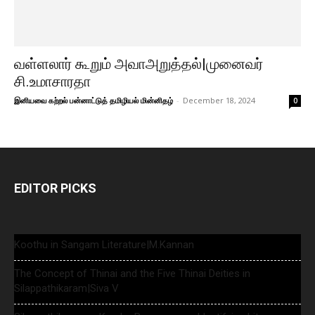
வள்ளலார் கூறும் அவாஅறுத்தல்|முனைவர்
சி.உமாசாரதா
இனியவை கற்றல் பன்னாட்டுத் தமிழியல் மின்னிதழ்
-
December 18, 2024
0
EDITOR PICKS
Koothu in Sangam Literature|M.Kannan
The Concept of Thinai and the Five Thinai Deities in
Silappathikaram|Siva V