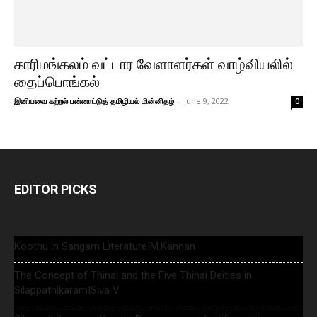
காரிமங்கலம் வட்டார வேளாளர்கள் வாழ்வியலில்
தைப்பொங்கல்
இனியவை கற்றல் பன்னாட்டுத் தமிழியல் மின்னிதழ்
-
June 9, 2022
0
EDITOR PICKS
Koothu in Sangam Literature|M.Kannan
The Concept of Thinai and the Five Thinai Deities in
Silappathikaram|Siva V