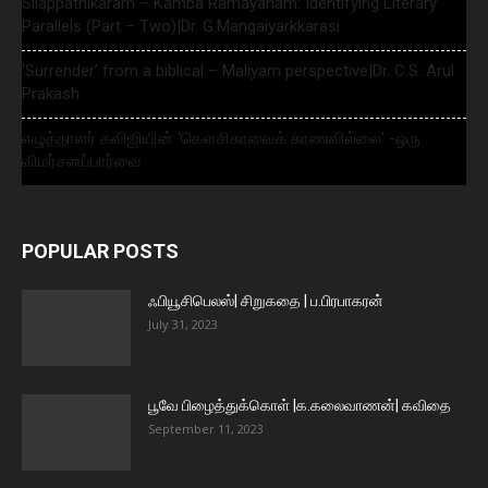
Silappathikaram – Kamba Ramayanam: Identifying Literary
Parallels (Part – Two)|Dr. G.Mangaiyarkkarasi
‘Surrender’ from a biblical – Maliyam perspective|Dr. C.S. Arul
Prakash
எழுத்தாளர் கவிஜியின் ‘கௌசிகாவைக் காணவில்லை’ -ஒரு
விமர்சனப்பார்வை
POPULAR POSTS
ஃபியூசிபெலஸ்| சிறுகதை | ப.பிரபாகரன்
July 31, 2023
பூவே பிழைத்துக்கொள் |க.கலைவாணன்| கவிதை
September 11, 2023