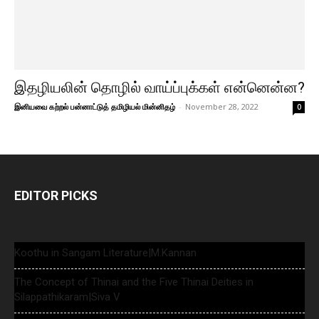
இதழியலின் தொழில் வாய்ப்புக்கள் என்னென்ன?
இனியவை கற்றல் பன்னாட்டுத் தமிழியல் மின்னிதழ்
-
November 28, 2022
0
EDITOR PICKS
Koothu in Sangam Literature|M.Kannan
The Concept of Thinai and the Five Thinai Deities in
Silappathikaram|Siva V