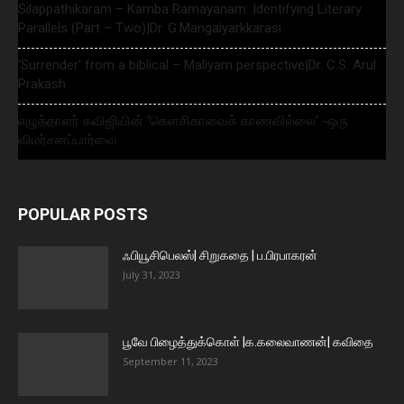
Silappathikaram – Kamba Ramayanam: Identifying Literary
Parallels (Part – Two)|Dr. G.Mangaiyarkkarasi
‘Surrender’ from a biblical – Maliyam perspective|Dr. C.S. Arul
Prakash
எழுத்தாளர் கவிஜியின் ‘கௌசிகாவைக் காணவில்லை’ -ஒரு
விமர்சனப்பார்வை
POPULAR POSTS
ஃபியூசிபெலஸ்| சிறுகதை | ப.பிரபாகரன்
July 31, 2023
பூவே பிழைத்துக்கொள் |க.கலைவாணன்| கவிதை
September 11, 2023