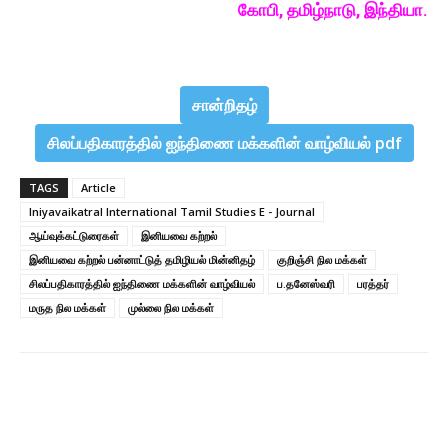
கோபி, தமிழ்நாடு, இந்தியா.
சான்றிதழ்
சிலப்பதிகாரத்தில் ஐந்திணை மக்களின் வாழ்வியல் pdf
TAGS
Article
Iniyavaikatral International Tamil Studies E - Journal
ஆய்வுக்கட்டுரைகள்
இனியவை கற்றல்
இனியவை கற்றல் பன்னாட்டுத் தமிழியல் மின்னிதழ்
குறிஞ்சி நில மக்கள்
சிலப்பதிகாரத்தில் ஐந்திணை மக்களின் வாழ்வியல்
ப.தனேஸ்வரி
பரத்தர்
மருத நில மக்கள்
முல்லை நில மக்கள்