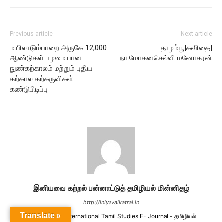
Previous article
Next article
மயிலாடும்பாறை அருகே 12,000
தாழம்பூ|கவிதை|
ஆண்டுகள் பழமையான
நா.மோகனசெல்வி மனோகரன்
நுண்கற்காலம் மற்றும் புதிய
கற்கால கற்கருவிகள்
கண்டுபிடிப்பு
இனியவை கற்றல் பன்னாட்டுத் தமிழியல் மின்னிதழ்
http://iniyavaikatral.in
Translate »
Iniyavaikatral International Tamil Studies E- Journal - தமிழியல்