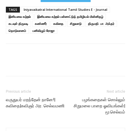
TAGS
Iniyavaikatral International Tamil Studies E - Journal
இனியவை கற்றல்
இனியவை கற்றல் பன்னாட்டுத் தமிழியல் மின்னிதழ்
கடவுள் திருவடி
கண்ணீர்
கவிதை
சிறுவாடு
திருமதி. பா. அக்தர்
தொடுவானம்
பனிவிழும் ரோஜா
Previous article
Next article
வருதுயர் மறந்தேன் நானே!|
பழங்கதைகள் சொல்லும்
கவிதை|கவிஞர் அர. செல்வமணி
சிறுமலை பாறை ஓவியங்கள்|
மூ.செல்வம்