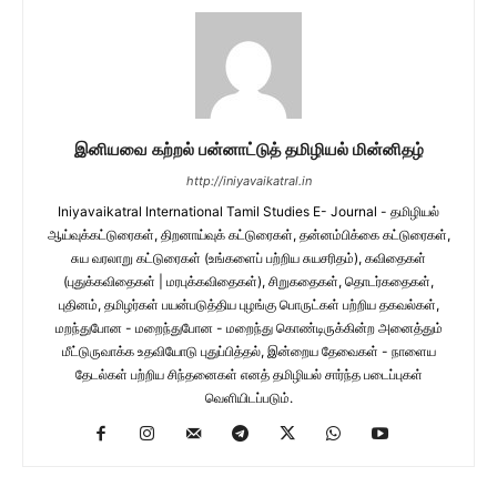
இனியவை கற்றல் பன்னாட்டுத் தமிழியல் மின்னிதழ்
http://iniyavaikatral.in
Iniyavaikatral International Tamil Studies E- Journal - தமிழியல்
ஆய்வுக்கட்டுரைகள், திறனாய்வுக் கட்டுரைகள், தன்னம்பிக்கை கட்டுரைகள்,
சுய வரலாறு கட்டுரைகள் (உங்களைப் பற்றிய சுயசரிதம்), கவிதைகள்
(புதுக்கவிதைகள் | மரபுக்கவிதைகள்), சிறுகதைகள், தொடர்கதைகள்,
புதினம், தமிழர்கள் பயன்படுத்திய புழங்கு பொருட்கள் பற்றிய தகவல்கள்,
மறந்துபோன - மறைந்துபோன - மறைந்து கொண்டிருக்கின்ற அனைத்தும்
மீட்டுருவாக்க உதவியோடு புதுப்பித்தல், இன்றைய தேவைகள் - நாளைய
தேடல்கள் பற்றிய சிந்தனைகள் எனத் தமிழியல் சார்ந்த படைப்புகள்
வெளியிடப்படும்.