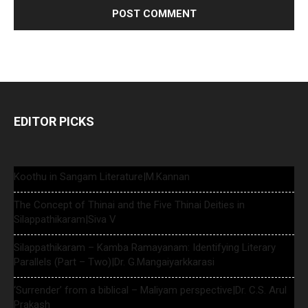
EDITOR PICKS
Koothu in Sangam Literature|M.Kannan
The Concept of Thinai and the Five Thinai Deities in
Silappathikaram|Siva V
Silappathikaram – Kamba Ramayanam: Identifying Literary
Parallels (Part – Two)|Dr. G.Mangaiyarkkarasi
‘Surrender’ from a biblical – Maliyam perspective|Dr. C.S. Arul
Prakash