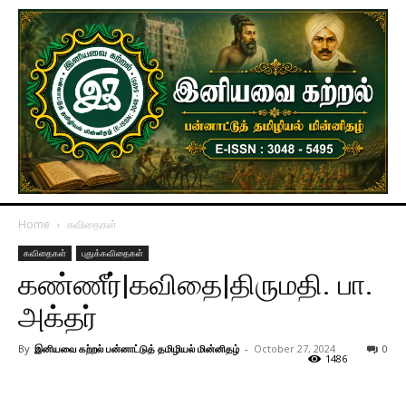
Home
கவிதைகள்
கவிதைகள்
புதுக்கவிதைகள்
கண்ணீர்|கவிதை|திருமதி. பா.
அக்தர்
By
இனியவை கற்றல் பன்னாட்டுத் தமிழியல் மின்னிதழ்
-
October 27, 2024
0
1486