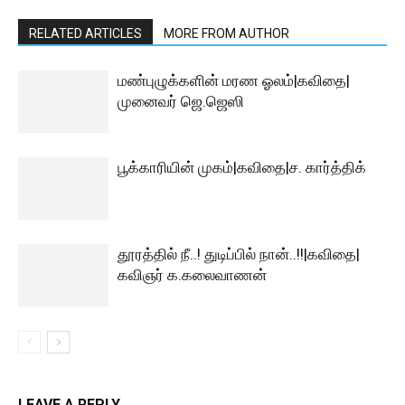
RELATED ARTICLES
MORE FROM AUTHOR
மண்புழுக்களின் மரண ஓலம்|கவிதை|
முனைவர் ஜெ.ஜெஸி
பூக்காரியின் முகம்|கவிதை|ச. கார்த்திக்
தூரத்தில் நீ..! துடிப்பில் நான்..!!|கவிதை|
கவிஞர் க.கலைவாணன்
LEAVE A REPLY