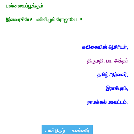
புன்னகைப்பூக்கும்
இளவரசியே! பனிவிழும் ரோஜாவே..!!
கவிதையின் ஆசிரியர்,
திருமதி. பா. அக்தர்
தமிழ் ஆர்வலர்,
இராசிபுரம்,
நாமக்கல் மாவட்டம்.
சான்றிதழ்
கண்ணீர்