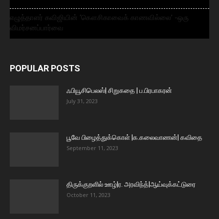
எழுத்தாளர் கவிஜியின் ‘கௌசிகாவைக் காணவில்லை’ -ஒரு
விமர்சனப்பார்வை
POPULAR POSTS
ஃபியூசிபெலஸ்| சிறுகதை | ப.பிரபாகரன்
July 31, 2023
பூவே பிழைத்துக்கொள் |க.கலைவாணன்| கவிதை
September 11, 2023
திருக்குறளில் ஊழ்|ர. அரவிந்த்|ஆய்வுக்கட்டுரை
October 11, 2023