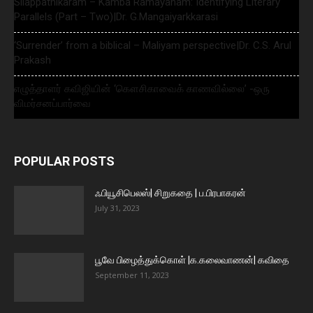
Silappathikaram – Kamba Ramayanam: Identifying Literary
Parallels (Part – Two)|Dr. G.Mangaiyarkkarasi
‘Surrender’ from a biblical – Maliyam perspective|Dr. C.S. Arul
Prakash
எழுத்தாளர் கவிஜியின் ‘கௌசிகாவைக் காணவில்லை’ -ஒரு
விமர்சனப்பார்வை
POPULAR POSTS
ஃபியூசிபெலஸ்| சிறுகதை | ப.பிரபாகரன்
July 31, 2023
பூவே பிழைத்துக்கொள் |க.கலைவாணன்| கவிதை
September 11, 2023