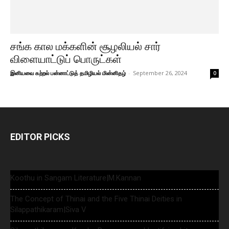
சங்க கால மக்களின் சூழலியல் சார்
விளையாட்டுப் பொருட்கள்
இனியவை கற்றல் பன்னாட்டுத் தமிழியல் மின்னிதழ்
-
September 26, 2024
0
EDITOR PICKS
Koothu in Sangam Literature|M.Kannan
The Concept of Thinai and the Five Thinai Deities in
Silappathikaram|Siva V