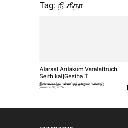
Tag: தி.கீதா
Alaraal Arilakum Varalattruch
Seithikal|Geetha T
இனியவை கற்றல் பன்னாட்டுத் தமிழியல் மின்னிதழ்
-
January 10, 2026