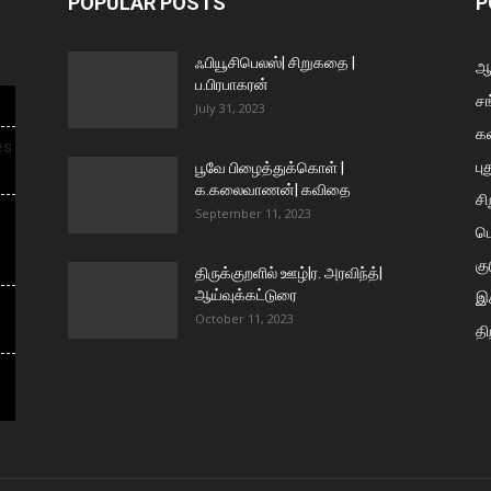
POPULAR POSTS
P
ஃபியூசிபெலஸ்| சிறுகதை |
ஆய
ப.பிரபாகரன்
சங
July 31, 2023
க
es
பு
பூவே பிழைத்துக்கொள் |
க.கலைவாணன்| கவிதை
ச
September 11, 2023
ப
கு
திருக்குறளில் ஊழ்|ர. அரவிந்த்|
ஆய்வுக்கட்டுரை
இக
October 11, 2023
தி