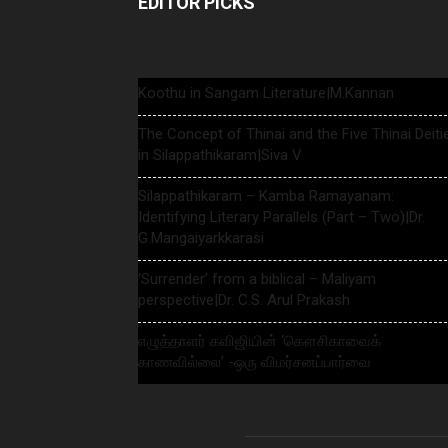
EDITOR PICKS
Koothu in Sangam Literature|M.Kannan
The Concept of Thinai and the Five Thinai Deiti
in Silappathikaram|Siva V
Silappathikaram – Kamba Ramayanam:
Identifying Literary Parallels (Part – Two)|Dr.
G.Mangaiyarkkarasi
‘Surrender’ from a biblical – Maliyam
perspective|Dr. C.S. Arul Prakash
எழுத்தாளர் கவிஜியின் ‘கௌசிகாவைக்
காணவில்லை’ -ஒரு விமர்சனப்பார்வை