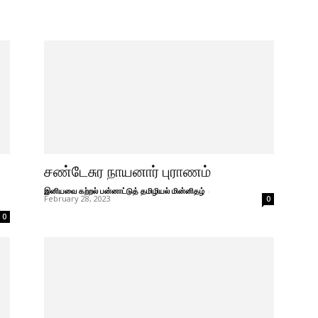
சண்டேசுர நாயனார் புராணம்
இனியவை கற்றல் பன்னாட்டுத் தமிழியல் மின்னிதழ்
-
February 28, 2023
0
0