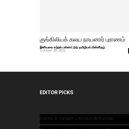
குங்கிலியக் கலய நாயனார் புராணம்
இனியவை கற்றல் பன்னாட்டுத் தமிழியல் மின்னிதழ்
-
October 28, 2022
EDITOR PICKS
Koothu in Sangam Literature|M.Kannan