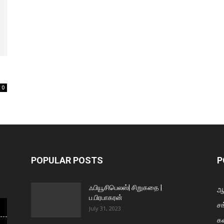
0
POPULAR POSTS
P
ஃபியூசிபெலஸ்| சிறுகதை |
ஆய
ப.பிரபாகரன்
சங
July 31, 2023
க