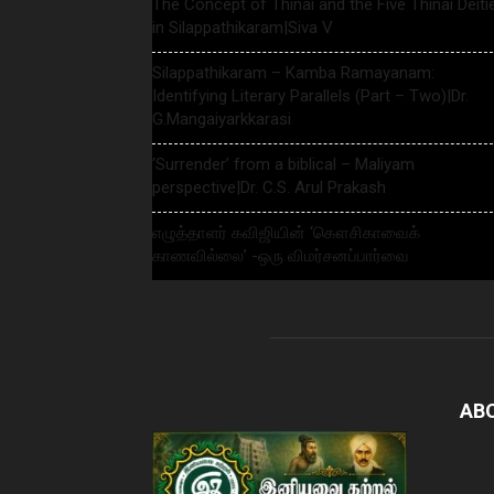
The Concept of Thinai and the Five Thinai Deiti
in Silappathikaram|Siva V
Silappathikaram – Kamba Ramayanam:
Identifying Literary Parallels (Part – Two)|Dr.
G.Mangaiyarkkarasi
‘Surrender’ from a biblical – Maliyam
perspective|Dr. C.S. Arul Prakash
எழுத்தாளர் கவிஜியின் ‘கௌசிகாவைக்
காணவில்லை’ -ஒரு விமர்சனப்பார்வை
AB