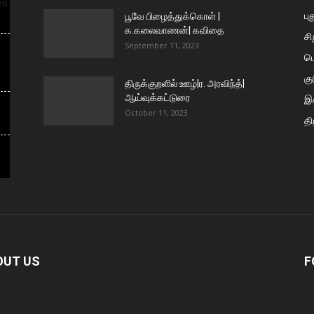
es
பு
பூவே பிழைத்துக்கொள் |
க.கலைவாணன்| கவிதை
ச
September 11, 2023
ப
கு
திருக்குறளில் ஊழ்|ர. அரவிந்த்|
ஆய்வுக்கட்டுரை
இக
October 11, 2023
தி
OUT US
F