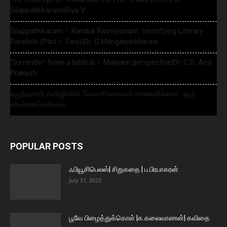
Silappathikaram|Siva V
Silappathikaram – Kamba Ramayanam: Identifying Literary
Parallels (Part – Two)|Dr. G.Mangaiyarkkarasi
‘Surrender’ from a biblical – Maliyam perspective|Dr. C.S. Arul
Prakash
எழுத்தாளர் கவிஜியின் ‘கௌசிகாவைக் காணவில்லை’ -ஒரு
விமர்சனப்பார்வை
POPULAR POSTS
ஃபியூசிபெலஸ்| சிறுகதை | ப.பிரபாகரன்
July 31, 2023
பூவே பிழைத்துக்கொள் |க.கலைவாணன்| கவிதை