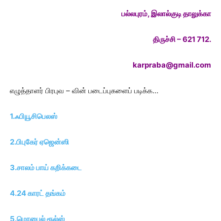
பல்லபுரம், இலால்குடி தாலுக்கா
திருச்சி – 621 712.
karpraba@gmail.com
எழுத்தாளர் பிரபுவ – வின் படைப்புகளைப் படிக்க…
1.ஃபியூசிபெலஸ்
2.பிபுகேர் ஏஜென்ஸி
3.சாலம் பாய் கறிக்கடை
4.
24 காரட் தங்கம்
5.
மொபைல் ரூல்ஸ்