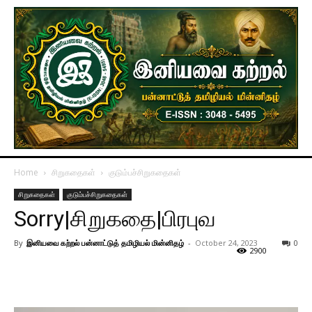
Home
சிறுகதைகள்
குடும்பச்சிறுகதைகள்
சிறுகதைகள்
குடும்பச்சிறுகதைகள்
Sorry|சிறுகதை|பிரபுவ
By
இனியவை கற்றல் பன்னாட்டுத் தமிழியல் மின்னிதழ்
-
October 24, 2023
0
2900