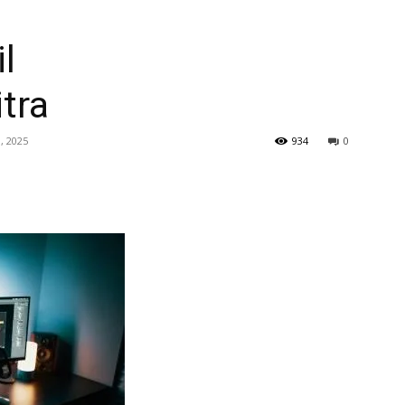
l
itra
, 2025
934
0