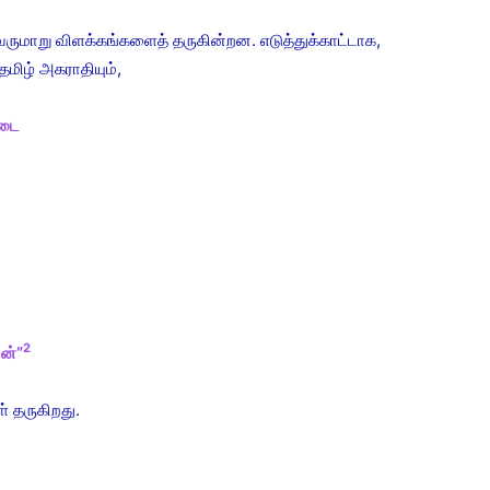
ாறு விளக்கங்களைத் தருகின்றன. எடுத்துக்காட்டாக,
தமிழ் அகராதியும்,
்டை
2
ன்”
் தருகிறது.