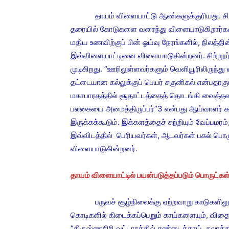
தாயம் விளையாட்டு ஆண்களுக்குரியது. சில நேரங்
தரையில் கோடுகளை வரைந்து விளையாடுகிறார்கள்
மதிய உணவிற்குப் பின் ஓய்வு நேரங்களில், நிலத்த
இவ்விளையாட்டினை விளையாடுகின்றனர். சிற்றூர்
முடிகிறது. “ஊரிலுள்ளவர்களும் வெளியூரிலிருந்து 
தட்டையான கல்லுக்குப் பெயர் சகுனிகல் என்பதாகு
மகாபாரதத்தில் சூதாட்டத்தைத் தொடங்கி வைத்தவ
பலகையை அமைத்திருப்பர்”3 என்பது ஆய்வாளர் கர
இருக்கக்கூடும். இக்களத்தைச் சுற்றியும் வேப்பமர
இவ்விடத்தில் பெரியவர்கள், ஆடவர்கள் பகல் பொழ
விளையாடுகின்றனர்.
தாயம் விளையாட்டில் பயன்படுத்தப்படும் பொருட்கள
பருவச் சூழ்நிலைக்கு ஏற்றவாறு காடுகளிலும், 
கொடிகளில் கிடைக்கப்பெறும் காய்களையும், விதைக
“கிருஷ்ணகிரி வட்டாரத்தில் சுண்டைக்காய், கலாக