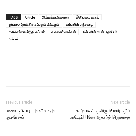
TAGS
Article
ஆய்வுக்கட்டுரைகள்
இனியவை கற்றல்
ஒப்புமை நோக்கில் கம்பனும் மில்டனும்
கம்பனின் பஞ்சவாடி
கவிச்சக்கரவர்த்தி கம்பன்
சு.கலைச்செல்வன்
மில்டனின் ஈடன் தோட்டம்
மில்டன்
Previous article
Next article
மலையதிகாரம் |கவிதை |ச.
கார்காலக் குளிரும்! மார்கழிப்
குமரேசன்
பனியும்!! |கோ.ஆனந்த்|சிறுகதை