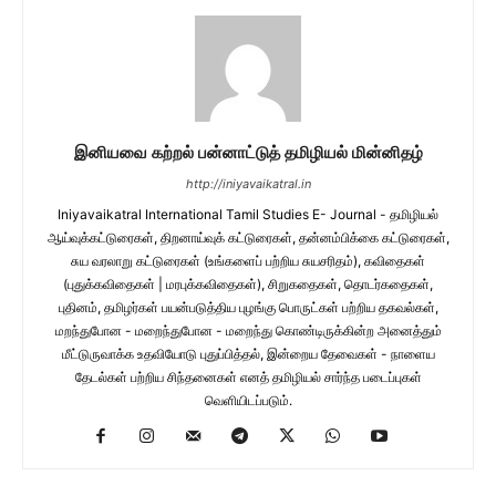
இனியவை கற்றல் பன்னாட்டுத் தமிழியல் மின்னிதழ்
http://iniyavaikatral.in
Iniyavaikatral International Tamil Studies E- Journal - தமிழியல்
ஆய்வுக்கட்டுரைகள், திறனாய்வுக் கட்டுரைகள், தன்னம்பிக்கை கட்டுரைகள்,
சுய வரலாறு கட்டுரைகள் (உங்களைப் பற்றிய சுயசரிதம்), கவிதைகள்
(புதுக்கவிதைகள் | மரபுக்கவிதைகள்), சிறுகதைகள், தொடர்கதைகள்,
புதினம், தமிழர்கள் பயன்படுத்திய புழங்கு பொருட்கள் பற்றிய தகவல்கள்,
மறந்துபோன - மறைந்துபோன - மறைந்து கொண்டிருக்கின்ற அனைத்தும்
மீட்டுருவாக்க உதவியோடு புதுப்பித்தல், இன்றைய தேவைகள் - நாளைய
தேடல்கள் பற்றிய சிந்தனைகள் எனத் தமிழியல் சார்ந்த படைப்புகள்
வெளியிடப்படும்.