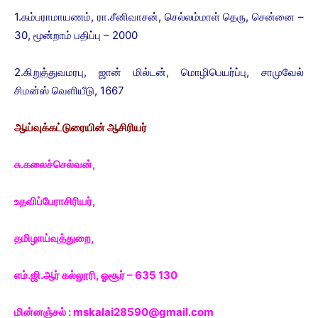
1.கம்பராமாயணம், ரா.சீனிவாசன், செல்லம்மாள் தெரு, சென்னை –
30, மூன்றாம் பதிப்பு – 2000
2.கிறுத்துவமரபு, ஜான் மில்டன், மொழிபெயர்ப்பு, சாமுவேல்
சிமன்ஸ் வெளியீடு, 1667
ஆய்வுக்கட்டுரையின் ஆசிரியர்
சு.கலைச்செல்வன்,
உதவிப்பேராசிரியர்,
தமிழாய்வுத்துறை,
எம்.ஜி.ஆர் கல்லூரி, ஓசூர் – 635 130
மின்னஞ்சல் : mskalai28590@gmail.com