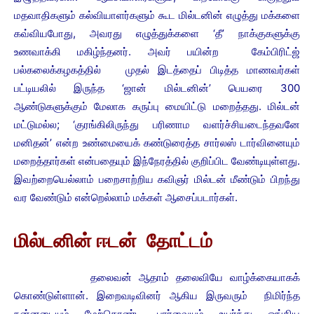
மதவாதிகளும் கல்வியாளர்களும் கூட மில்டனின் எழுத்து மக்களை
கவ்வியபோது, அவரது எழுத்துக்களை ‘தீ’ நாக்குகளுக்கு
உணவாக்கி மகிழ்ந்தனர். அவர் பயின்ற கேம்பிரிட்ஜ்
பல்கலைக்கழகத்தில் முதல் இடத்தைப் பிடித்த மாணவர்கள்
பட்டியலில் இருந்த ‘ஜான் மில்டனின்’ பெயரை 300
ஆண்டுகளுக்கும் மேலாக கருப்பு மையிட்டு மறைத்தது. மில்டன்
மட்டுமல்ல; ‘குரங்கிலிருந்து பரிணாம வளர்ச்சியடைந்தவனே
மனிதன்’ என்ற உண்மையைக் கண்டுரைத்த சார்லஸ் டார்வினையும்
மறைத்தார்கள் என்பதையும் இந்நேரத்தில் குறிப்பிட வேண்டியுள்ளது.
இவற்றையெல்லாம் பறைசாற்றிய கவிஞர் மில்டன் மீண்டும் பிறந்து
வர வேண்டும் என்றெல்லாம் மக்கள் ஆசைப்படார்கள்.
மில்டனின் ஈடன் தோட்டம்
தலைவன் ஆதாம் தலைவியே வாழ்க்கையாகக்
கொண்டுள்ளான். இறைவடிவினர் ஆகிய இருவரும் நிமிர்ந்த
நன்னடையும் மேற்கொண்ட பார்வையும் உயர்ந்து ஓங்கிய