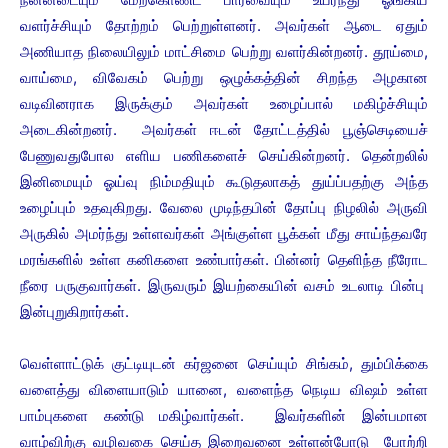
வளர்ச்சியும் தோற்றம் பெற்றுள்ளனர். அவர்கள் ஆடை ஏதும்
அணியாத நிலையிலும் மாட்சிமை பெற்று வளர்கின்றனர். தூய்மை,
வாய்மை, விவேகம் பெற்று ஒழுக்கத்தின் சிறந்த அழகான
வடிவினராக இருக்கும் அவர்கள் உழைப்பால் மகிழ்ச்சியும்
அடைகின்றனர். அவர்கள் ஈடன் தோட்டத்தில் பூஞ்செடியைச்
பேணுவதுபோல எளிய பணிகளைச் செய்கின்றனர். தென்றலில்
இனிமையும் ஓய்வு நிம்மதியும் கூடுதலாகத் துய்ப்பதற்கு அந்த
உழைப்பும் உதவுகிறது. வேலை முடிந்தபின் தோப்பு நிழலில் அருவி
அருகில் அமர்ந்து உள்ளவர்கள் அங்குள்ள பூக்கள் மீது சாய்ந்தவரே
மரங்களில் உள்ள கனிகளை உண்பார்கள். பின்னர் தெளிந்த நீரோட
நீரை பருகுவார்கள். இருவரும் இயற்கையின் வசம் உடலாடி பின்பு
இன்புறுகிறார்கள்.
வெள்ளாட்டுக் குட்டியுடன் கர்ஜனை செய்யும் சிங்கம், தும்பிக்கை
வளைத்து விளையாடும் யானை, வளைந்த நெடிய விஷம் உள்ள
பாம்புகளை கண்டு மகிழ்வார்கள். இவர்களின் இன்பமான
வாழ்விற்கு வழிவகை செய்த இறைவனை உள்ளன்போடு போற்றி