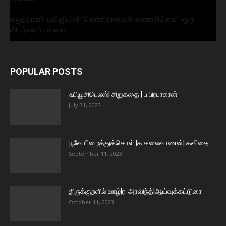
எழுத்தாளர் கவிஜியின் ‘கௌசிகாவைக் காணவில்லை’ -ஒரு
விமர்சனப்பார்வை
POPULAR POSTS
ஃபியூசிபெலஸ்| சிறுகதை | ப.பிரபாகரன்
July 31, 2023
பூவே பிழைத்துக்கொள் |க.கலைவாணன்| கவிதை
September 11, 2023
திருக்குறளில் ஊழ்|ர. அரவிந்த்|ஆய்வுக்கட்டுரை
October 11, 2023