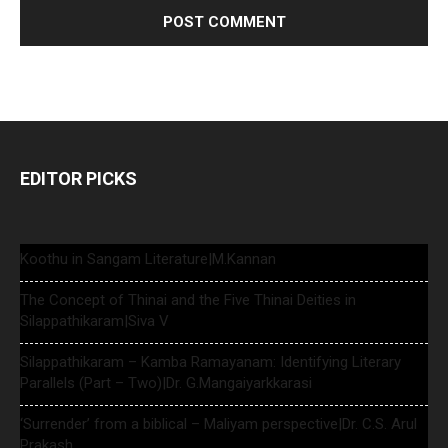
EDITOR PICKS
Koothu in Sangam Literature|M.Kannan
The Concept of Thinai and the Five Thinai Deities in
Silappathikaram|Siva V
Silappathikaram – Kamba Ramayanam: Identifying Literary
Parallels (Part – Two)|Dr. G.Mangaiyarkkarasi
‘Surrender’ from a biblical – Maliyam perspective|Dr. C.S. Arul
Prakash