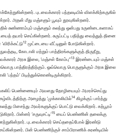
ிளக்கேற்றுகின்றனர். புடவைக்காரர் பந்தலடியில் விளக்கிற்கருகில்
்றார். அதன் மீது மஞ்சளும் பூவும் தூவுகின்றனர்.
ற்றில் சுண்ணாம்பும் மஞ்சளும் கலந்து ஒன்பது உருண்டைகளாகப்
ைத் தயார் செய்கின்றனர். சுருப்பட்டி பதித்து வைத்துத் தினை
12
‘விரிக்கட்டு
மூட்டையை வீட்டினுள் போடுகின்றார்.
 நுவத்தடி, கோடாலி மற்றும் பாத்திரங்களுக்குத் திருநீறு,
13
வைக்காரர் அரசு இலை, ‘மஞ்சள் கோம்பு”
இரண்டையும் மஞ்சள்
ஒவ்வொரு பாத்திரத்திற்கும். ஒவ்வொரு பொருளுக்கும் அரசு இலை
 ‘பந்தம்’ பிடித்துக்கொண்டிருக்கிறார்.
து சுமங்கலிப் பெண்ணையும் அவளது தோழியையும் அமரச்செய்து
14
ிகழ்விடத்திற்கு அழைத்து ‘முக்காலியில்
கிழக்குப் பார்த்து
ந்து பிசைந்து அவர்களுக்குப் பொட்டு வைக்கிறார். கற்பூரம்
15
ிறார். பின்னர் ‘சருவுசட்டி’
யைப் பெண்ணின் தலைக்கு
 ஊற்றுகின்றார். புடவைக்காரர் செய்ததைப்போல் இரண்டு
ெய்கின்றனர். பின் பெண்ணிற்குச் சாம்பிராணிக் கரண்டியில்