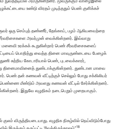
ும் நுவத்தடியில் அமருகின்றனர். மூவருக்கும் வாழைஇலை
க்கட்டையை உண்டு விரதம் முடிந்ததும் பெண் குளிக்கச்
ருவர் ஒரு செம்புத் தண்ணீர், தேங்காய், பழம் ஆகியனவற்றை
ர் சீர்வரிசைகளை அவர்முன் வைக்கின்றனர். இவ்வாறு
 மனைவி உரக்கக் கூறுகின்றார் பெண் சீர்வரிசைகளைப்
ுப்பட்டியைப் பொதித்து வைத்த தினை மாவுருண்டையை பேழைக்
த் துணி சுற்றிய கோடாரியால் பெண், புடவைக்காரர்,
்ந்து தினைமாவினைத் துண்டாக்குகின்றனர். துண்டான மாவை
். பெண் தன் கணவன் வீட்டிற்குச் செல்லும் போது சக்கிலியர்
ார் பெண்ணை மீண்டும் அவளது கணவன் வீட்டில் சேர்க்கின்றனர்.
ெல்கின்றனர். இதுவே எழுதிகம் நடைபெறும் முறையாகும்.
 குலம் விருத்தியடையாது. எழுதிக நிகழ்வில் நெய்விடும்போது
18
் இருக்கும் கருப்பட்டி ‘வேத்திருந்தாலும்”