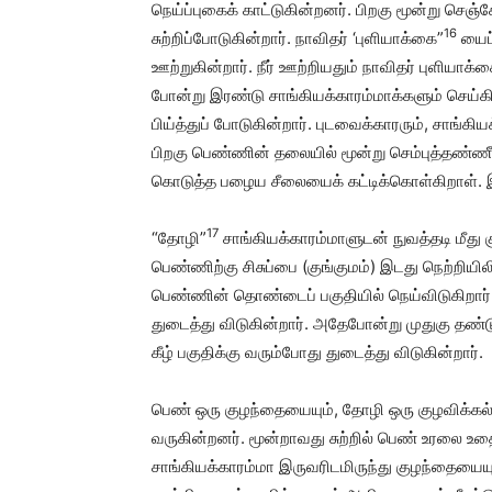
நெய்ப்புகைக் காட்டுகின்றனர். பிறகு மூன்று செ
16
சுற்றிப்போடுகின்றார். நாவிதர் ‘புளியாக்கை”
யைப்
ஊற்றுகின்றார். நீர் ஊற்றியதும் நாவிதர் புளியா
போன்று இரண்டு சாங்கியக்காரம்மாக்களும் செய்கி
பிய்த்துப் போடுகின்றார். புடவைக்காரரும், சாங்கி
பிறகு பெண்ணின் தலையில் மூன்று செம்புத்தண்ணீர்
கொடுத்த பழைய சீலையைக் கட்டிக்கொள்கிறாள். 
17
“தோழி”
சாங்கியக்காரம்மாளுடன் நுவத்தடி மீது க
பெண்ணிற்கு சிசுப்பை (குங்குமம்) இடது நெற்றியிலி
பெண்ணின் தொண்டைப் பகுதியில் நெய்விடுகிறார்
துடைத்து விடுகின்றார். அதேபோன்று முதுகு தண்ட
கீழ் பகுதிக்கு வரும்போது துடைத்து விடுகின்றார்.
பெண் ஒரு குழந்தையையும், தோழி ஒரு குழவிக்கல்ல
வருகின்றனர். மூன்றாவது சுற்றில் பெண் உரலை உதைத்
சாங்கியக்காரம்மா இருவரிடமிருந்து குழந்தையையு