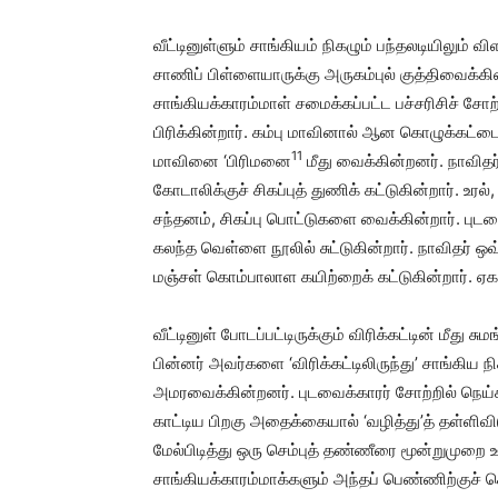
வீட்டினுள்ளும் சாங்கியம் நிகழும் பந்தலடியிலும் வ
சாணிப் பிள்ளையாருக்கு அருகம்புல் குத்திவைக்கின
சாங்கியக்காரம்மாள் சமைக்கப்பட்ட பச்சரிசிச் சோ
பிரிக்கின்றார். கம்பு மாவினால் ஆன கொழுக்கட்டைய
11
மாவினை ‘பிரிமனை
மீது வைக்கின்றனர். நாவிதர் 
கோடாலிக்குச் சிகப்புத் துணிக் கட்டுகின்றார். உரல்,
சந்தனம், சிகப்பு பொட்டுகளை வைக்கின்றார். புட
கலந்த வெள்ளை நூலில் சுட்டுகின்றார். நாவிதர் 
மஞ்சள் கொம்பாலாள கயிற்றைக் கட்டுகின்றார். ஏகாலி
வீட்டினுள் போடப்பட்டிருக்கும் விரிக்கட்டின் மீ
பின்னர் அவர்களை ‘விரிக்கட்டிலிருந்து’ சாங்கிய ந
அமரவைக்கின்றனர். புடவைக்காரர் சோற்றில் நெய்கல
காட்டிய பிறகு அதைக்கையால் ‘வழித்து’த் தள்ளிவிடுக
மேல்பிடித்து ஒரு செம்புத் தண்ணீரை மூன்றுமுறை
சாங்கியக்காரம்மாக்களும் அந்தப் பெண்ணிற்குச் ச