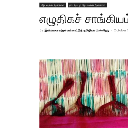
ஆய்வுக்கட்டுரைகள்
நாட்டுப்புற ஆய்வுக்கட்டுரைகள்
எழுதிகச் சாங்கியம
By
இனியவை கற்றல் பன்னாட்டுத் தமிழியல் மின்னிதழ்
-
October 