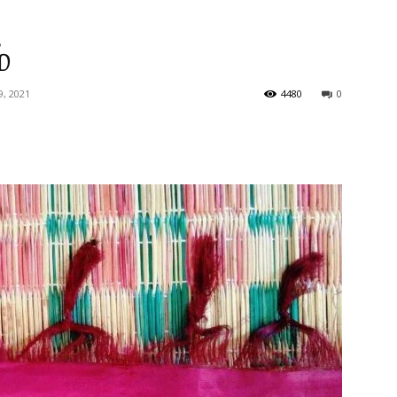
்
9, 2021
4480
0