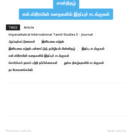
சான்றிதழ்
என்.ஸ்ரீராமின் கதைகளில் இறப்புச் சடங்குகள்
TAGS
Article
Iniyavaikatral International Tamil Studies E - Journal
ஆய்வுக்கட்டுரைகள்
இனியவை கற்றல்
இனியவை கற்றல் பன்னாட்டுத் தமிழியல் மின்னிதழ்
இறப்பு சடங்குகள்
என்.ஸ்ரீராமின் கதைகளில் இறப்புச் சடங்குகள்
சொர்க்கம் நரகம் பற்றி நம்பிக்கைகள்
துக்க நிகழ்வுகளில் சடங்குகள்
நா.மோகனசெல்வி
Previous article
Next article