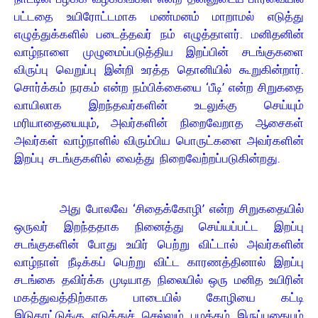
பட்டதை உயிரோட்டமாக மண்மனம் மாறாமல் எடுத்து
எழுத்துக்களில் படைத்தவர் நம் எழுத்தாளர். மனிதனின்
வாழ்நாளை முழுமைப்படுத்திய இறப்பின் சடங்குகளை
விருப்பு வெறுப்பு இன்றி உரத்த தொனியில் கூறுகின்றார்.
சொர்க்கம் நரகம் என்ற நம்பிக்கையை ‘பீடி’ என்ற சிறுகதை
வாயிலாக இறந்தவர்களின் உடலுக்கு செய்யும்
மரியாதையையும், அவர்களின் நிறைவேறாத ஆசைகள்
அவர்கள் வாழ்நாளில் விரும்பிய பொருட்களை அவர்களின்
இறப்பு சடங்குகளில் வைத்து நிறைவேற்றப்படுகின்றது.
அது போலவே ‘சிதைக்கோழி’ என்ற சிறுகதையில்
ஒருவர் இறந்ததாக நினைத்து செய்யப்பட்ட இறப்பு
சடங்குகளின் போது உயிர் பெற்று விட்டால் அவர்களின்
வாழ்நாள் நீடிக்கப் பெற்று விட்ட காரணத்தினால் இறப்பு
சடங்கை தவிர்க்க முடியாத நிலையில் ஒரு மனித உயிரின்
மகத்துவத்திற்காக பாடையில் கோழியை கட்டி
இடுகாட்டுக்கு எடுத்துச் செல்லும் பழக்கம் இருப்பதையும்