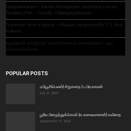
Silappathikaram – Kamba Ramayanam: Identifying Literary
Parallels (Part – Two)|Dr. G.Mangaiyarkkarasi
‘Surrender’ from a biblical – Maliyam perspective|Dr. C.S. Arul
Prakash
எழுத்தாளர் கவிஜியின் ‘கௌசிகாவைக் காணவில்லை’ -ஒரு
விமர்சனப்பார்வை
POPULAR POSTS
ஃபியூசிபெலஸ்| சிறுகதை | ப.பிரபாகரன்
July 31, 2023
பூவே பிழைத்துக்கொள் |க.கலைவாணன்| கவிதை
September 11, 2023