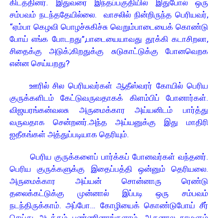
கிடத்தினர். இதுவரை இந்தப்பகுதியில் இதுபோல் ஒரு
சம்பவம் நடந்ததேயில்லை. வாசலில் நின்றிருந்த பெரியவர்,
“ஏம்பா கெழவி பொழச்சுகிச்சு வெறும்பாடையைக் கொண்டு
போய் எங்க போடறது”,பாடையையாவது தூக்கி கடாசிறலா,
சிதைக்கு அடுக்;கிறதுக்கு சுடுகாட்டுக்கு போனவெறக
என்ன செய்யறது?
ஊரில் சில பெரியவர்கள் ஆதீஸ்வரர் கோயில் பெரிய
குருக்களிடம் கேட்டுவருவதாகக் கிளம்பிப் போனார்கள்.
விஜயரங்கன்வலசு அருமைக்கார அய்யனிடம் பார்த்து
வருவதாக சென்றனர்.அந்த அய்யனுக்கு இது மாதிரி
ஐதீகங்கள் அத்துப்படியாக தெரியும்.
பெரிய குருக்களைப் பார்க்கப் போனவர்கள் வந்தனர்.
பெரிய குருக்களுக்கு இதைப்பத்தி ஒன்னும் தெரியலை.
அருமைக்கார அய்யன் சொன்னாரு ரெண்டு
தலைக்கட்டுக்கு முன்னால் இப்படி ஒரு சம்பவம்
நடந்திருக்காம். அப்போ… கோழியைக் கொண்டுபோய் சீர்
செய்து அடக்கம் பண்ணினாங்களாம். ஆதனால நாமளும்