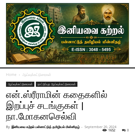
Home
ஆய்வுக்கட்டுரைகள்
ஆய்வுக்கட்டுரைகள்
நாட்டுப்புற ஆய்வுக்கட்டுரைகள்
என்.ஸ்ரீராமின் கதைகளில்
இறப்புச் சடங்குகள் |
நா.மோகனசெல்வி
By
இனியவை கற்றல் பன்னாட்டுத் தமிழியல் மின்னிதழ்
-
September 20, 2024
1652
0