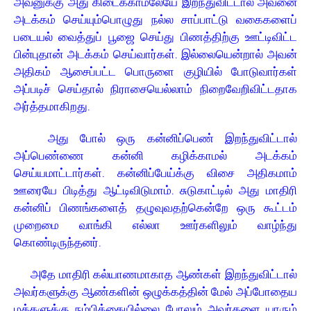
அவனுக்கு அது கிடைக்காமலேயே இறந்துவிட்டால் அவனை
அடக்கம் செய்யும்பொழுது நல்ல சாப்பாட்டு வகைகளைப்
படையல் வைத்துப் பூஜை செய்து பிணத்திற்கு ஊட்டிவிட்ட
பின்புதான் அடக்கம் செய்வார்கள். இல்லையென்றால் அவன்
அதிகம் ஆசைப்பட்ட பொருளை குழியில் போடுவார்கள்
அப்படிச் செய்தால் நிராசையெல்லாம் நிறைவேறிவிட்டதாக
அர்த்தமாகிறது.
அது போல் ஒரு கன்னிப்பெண் இறந்துவிட்டால்
அப்பெண்ணை கன்னி கழிக்காமல் அடக்கம்
செய்யமாட்டார்கள். கன்னிப்பேய்க்கு விசை அதிகமாம்
ஊரையே பிடித்து ஆட்டிவிடுமாம். சுடுகாட்டில் அது மாதிரி
கன்னிப் பிணங்களைத் தழுவுவதற்கென்றே ஒரு கூட்டம்
முறைமை வாங்கி எல்லா ஊர்களிலும் வாழ்ந்து
கொண்டிருந்தனர்.
அதே மாதிரி கல்யாணமாகாத ஆண்கள் இறந்துவிட்டால்
அவர்களுக்கு ஆண்களின் ஒழுக்கத்தின் மேல் அப்போதைய
மக்களுக்கு நம்பிக்கையில்லை போலும் அவர்களை யாரும்