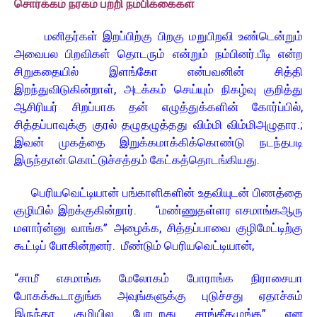
சொர்க்கம் நரகம் பற்றி நம்பிக்கைகள்
மனிதர்கள் இறப்பிற்கு பிறகு மறுபிறவி உண்டென்றும்
அவைபல பிறவிகள் தொடரும் என்றும் நம்பினர்.பீடி என்ற
சிறுகதையில் இளங்கோ என்பவனின் சித்தி
இறந்துவிடுகின்றாள், அடக்கம் செய்யும் நிகழ்வு குறித்து
ஆசிரியர் சிறப்பாக தன் எழுத்துக்களின் கோர்ப்பில்,
சித்தப்பாவுக்கு குரல் தழுதழுத்தது விம்மி விம்மிஅழுதார.;
இவன் முகத்தை இறுக்கமாக்கிக்கொண்டு நடந்தபடி
இருந்தான்.கொட்டுச்சத்தம் கேட்கத்தொடங்கியது.
பெரியவெட்டியான் பங்காளிகளின் உதவியுடன் பிணத்தை
குழியில் இறக்குகின்றார்.
“மண்ணுதள்ளர எசமாங்கஆரு
மளார்ன்னு வாங்க” அழைக்க, சித்தப்பாவை குழிமேட்டிற்கு
கூட்டிப் போகின்றனர். மீண்டும் பெரியவெட்டியான்,
“சாமீ எசமாங்க மேலோகம் போராங்க நிராசையா
போகக்கூடாதுங்க அவுங்களுக்கு புடுச்சது ஏதாச்சும்
இருந்தா குழியில போடறது சாங்கீதமுங்க” என