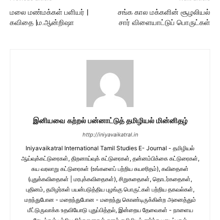
மலை மண்மக்கள் பளியர் |
சங்க கால மக்களின் சூழலியல்
கவிதை |ம.ஆன்றிஷா
சார் விளையாட்டுப் பொருட்கள்
இனியவை கற்றல் பன்னாட்டுத் தமிழியல் மின்னிதழ்
http://iniyavaikatral.in
Iniyavaikatral International Tamil Studies E- Journal - தமிழியல்
ஆய்வுக்கட்டுரைகள், திறனாய்வுக் கட்டுரைகள், தன்னம்பிக்கை கட்டுரைகள்,
சுய வரலாறு கட்டுரைகள் (உங்களைப் பற்றிய சுயசரிதம்), கவிதைகள்
(புதுக்கவிதைகள் | மரபுக்கவிதைகள்), சிறுகதைகள், தொடர்கதைகள்,
புதினம், தமிழர்கள் பயன்படுத்திய புழங்கு பொருட்கள் பற்றிய தகவல்கள்,
மறந்துபோன - மறைந்துபோன - மறைந்து கொண்டிருக்கின்ற அனைத்தும்
மீட்டுருவாக்க உதவியோடு புதுப்பித்தல், இன்றைய தேவைகள் - நாளைய