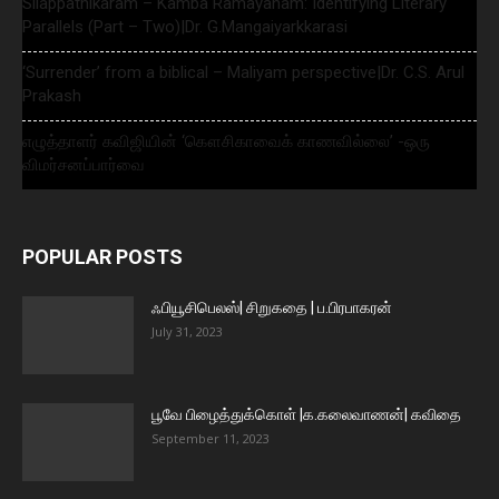
Silappathikaram – Kamba Ramayanam: Identifying Literary
Parallels (Part – Two)|Dr. G.Mangaiyarkkarasi
‘Surrender’ from a biblical – Maliyam perspective|Dr. C.S. Arul
Prakash
எழுத்தாளர் கவிஜியின் ‘கௌசிகாவைக் காணவில்லை’ -ஒரு
விமர்சனப்பார்வை
POPULAR POSTS
ஃபியூசிபெலஸ்| சிறுகதை | ப.பிரபாகரன்
July 31, 2023
பூவே பிழைத்துக்கொள் |க.கலைவாணன்| கவிதை
September 11, 2023