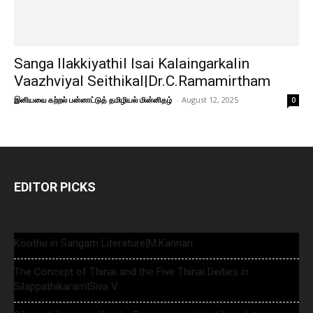
Sanga Ilakkiyathil Isai Kalaingarkalin
Vaazhviyal Seithikal|Dr.C.Ramamirtham
இனியவை கற்றல் பன்னாட்டுத் தமிழியல் மின்னிதழ்
-
August 12, 2025
0
EDITOR PICKS
Koothu in Sangam Literature|M.Kannan
The Concept of Thinai and the Five Thinai Deities in
Silappathikaram|Siva V