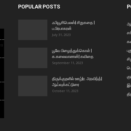
POPULAR POSTS
P
ஃபியூசிபெலஸ்| சிறுகதை |
ஆய
ப.பிரபாகரன்
சங
July 31, 2023
க
es
பு
பூவே பிழைத்துக்கொள் |
க.கலைவாணன்| கவிதை
ச
September 11, 2023
ப
கு
திருக்குறளில் ஊழ்|ர. அரவிந்த்|
ஆய்வுக்கட்டுரை
இக
October 11, 2023
தி