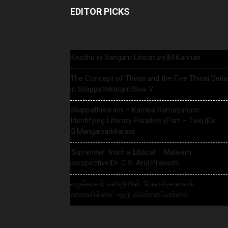
EDITOR PICKS
Koothu in Sangam Literature|M.Kannan
The Concept of Thinai and the Five Thinai Deiti
in Silappathikaram|Siva V
Silappathikaram – Kamba Ramayanam:
Identifying Literary Parallels (Part – Two)|Dr.
G.Mangaiyarkkarasi
‘Surrender’ from a biblical – Maliyam
perspective|Dr. C.S. Arul Prakash
எழுத்தாளர் கவிஜியின் ‘கௌசிகாவைக்
காணவில்லை’ -ஒரு விமர்சனப்பார்வை