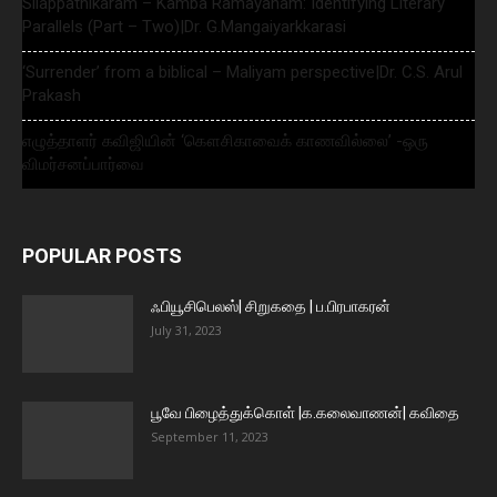
Silappathikaram – Kamba Ramayanam: Identifying Literary
Parallels (Part – Two)|Dr. G.Mangaiyarkkarasi
‘Surrender’ from a biblical – Maliyam perspective|Dr. C.S. Arul
Prakash
எழுத்தாளர் கவிஜியின் ‘கௌசிகாவைக் காணவில்லை’ -ஒரு
விமர்சனப்பார்வை
POPULAR POSTS
ஃபியூசிபெலஸ்| சிறுகதை | ப.பிரபாகரன்
July 31, 2023
பூவே பிழைத்துக்கொள் |க.கலைவாணன்| கவிதை
September 11, 2023