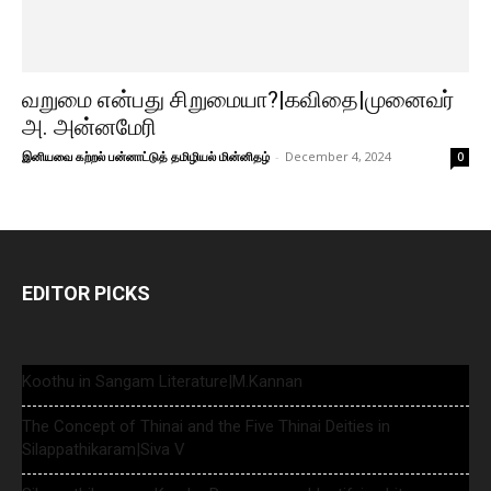
வறுமை என்பது சிறுமையா?|கவிதை|முனைவர்
அ. அன்னமேரி
இனியவை கற்றல் பன்னாட்டுத் தமிழியல் மின்னிதழ்
-
December 4, 2024
0
EDITOR PICKS
Koothu in Sangam Literature|M.Kannan
The Concept of Thinai and the Five Thinai Deities in
Silappathikaram|Siva V