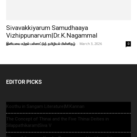
Sivavakkiyarum Samudhaaya
Vizhippunarvum|Dr.K.Nagammal
இனியவை கற்றல் பன்னாட்டுத் தமிழியல் மின்னிதழ்
-
March 3, 2026
0
EDITOR PICKS
Koothu in Sangam Literature|M.Kannan
The Concept of Thinai and the Five Thinai Deities in
Silappathikaram|Siva V