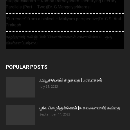
Silappathikaram – Kamba Ramayanam: Identifying Literary
Parallels (Part – Two)|Dr. G.Mangaiyarkkarasi
‘Surrender’ from a biblical – Maliyam perspective|Dr. C.S. Arul
Prakash
எழுத்தாளர் கவிஜியின் ‘கௌசிகாவைக் காணவில்லை’ -ஒரு
விமர்சனப்பார்வை
POPULAR POSTS
ஃபியூசிபெலஸ்| சிறுகதை | ப.பிரபாகரன்
July 31, 2023
பூவே பிழைத்துக்கொள் |க.கலைவாணன்| கவிதை
September 11, 2023