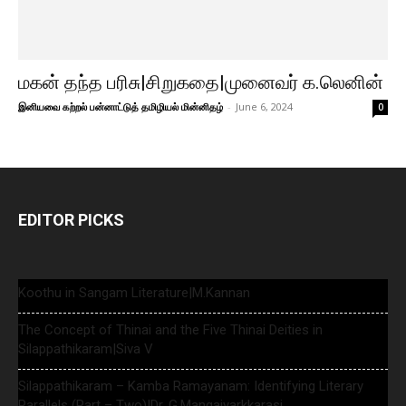
மகன் தந்த பரிசு|சிறுகதை|முனைவர் க.லெனின்
இனியவை கற்றல் பன்னாட்டுத் தமிழியல் மின்னிதழ்
-
June 6, 2024
0
EDITOR PICKS
Koothu in Sangam Literature|M.Kannan
The Concept of Thinai and the Five Thinai Deities in
Silappathikaram|Siva V
Silappathikaram – Kamba Ramayanam: Identifying Literary
Parallels (Part – Two)|Dr. G.Mangaiyarkkarasi