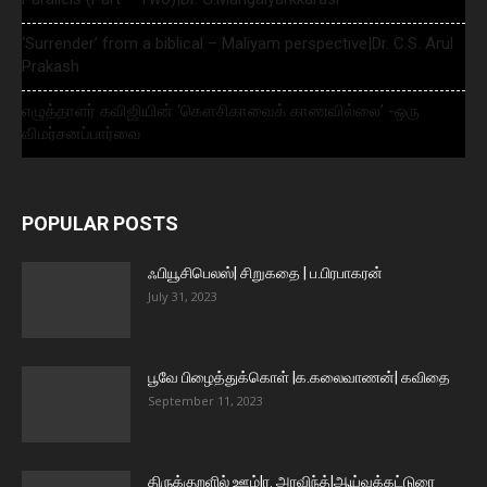
‘Surrender’ from a biblical – Maliyam perspective|Dr. C.S. Arul
Prakash
எழுத்தாளர் கவிஜியின் ‘கௌசிகாவைக் காணவில்லை’ -ஒரு
விமர்சனப்பார்வை
POPULAR POSTS
ஃபியூசிபெலஸ்| சிறுகதை | ப.பிரபாகரன்
July 31, 2023
பூவே பிழைத்துக்கொள் |க.கலைவாணன்| கவிதை
September 11, 2023
திருக்குறளில் ஊழ்|ர. அரவிந்த்|ஆய்வுக்கட்டுரை