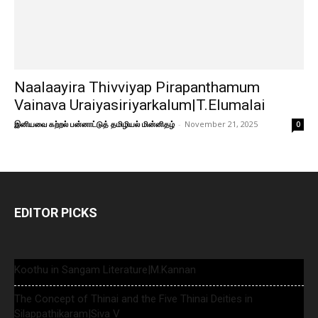
Naalaayira Thivviyap Pirapanthamum
Vainava Uraiyasiriyarkalum|T.Elumalai
இனியவை கற்றல் பன்னாட்டுத் தமிழியல் மின்னிதழ்
-
November 21, 2025
0
EDITOR PICKS
Koothu in Sangam Literature|M.Kannan
The Concept of Thinai and the Five Thinai Deities in
Silappathikaram|Siva V