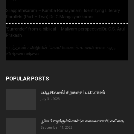
Silappathikaram – Kamba Ramayanam: Identifying Literary
Parallels (Part – Two)|Dr. G.Mangaiyarkkarasi
‘Surrender’ from a biblical – Maliyam perspective|Dr. C.S. Arul
Prakash
எழுத்தாளர் கவிஜியின் ‘கௌசிகாவைக் காணவில்லை’ -ஒரு
விமர்சனப்பார்வை
POPULAR POSTS
ஃபியூசிபெலஸ்| சிறுகதை | ப.பிரபாகரன்
July 31, 2023
பூவே பிழைத்துக்கொள் |க.கலைவாணன்| கவிதை
September 11, 2023