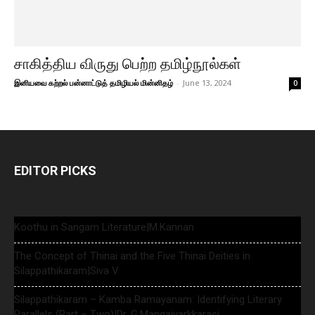
சாகித்திய விருது பெற்ற தமிழ்நூல்கள்
இனியவை கற்றல் பன்னாட்டுத் தமிழியல் மின்னிதழ்
-
June 13, 2024
0
EDITOR PICKS
Koothu in Sangam Literature|M.Kannan
The Concept of Thinai and the Five Thinai Deities in
Silappathikaram|Siva V
Silappathikaram – Kamba Ramayanam: Identifying Literary
Parallels (Part – Two)|Dr. G.Mangaiyarkkarasi