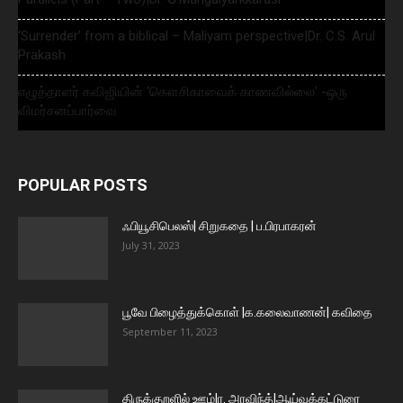
‘Surrender’ from a biblical – Maliyam perspective|Dr. C.S. Arul
Prakash
எழுத்தாளர் கவிஜியின் ‘கௌசிகாவைக் காணவில்லை’ -ஒரு
விமர்சனப்பார்வை
POPULAR POSTS
ஃபியூசிபெலஸ்| சிறுகதை | ப.பிரபாகரன்
July 31, 2023
பூவே பிழைத்துக்கொள் |க.கலைவாணன்| கவிதை
September 11, 2023
திருக்குறளில் ஊழ்|ர. அரவிந்த்|ஆய்வுக்கட்டுரை