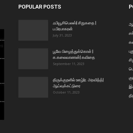
POPULAR POSTS
P
ஃபியூசிபெலஸ்| சிறுகதை |
ஆய
ப.பிரபாகரன்
சங
July 31, 2023
க
es
பு
பூவே பிழைத்துக்கொள் |
க.கலைவாணன்| கவிதை
ச
September 11, 2023
ப
கு
திருக்குறளில் ஊழ்|ர. அரவிந்த்|
ஆய்வுக்கட்டுரை
இக
October 11, 2023
தி