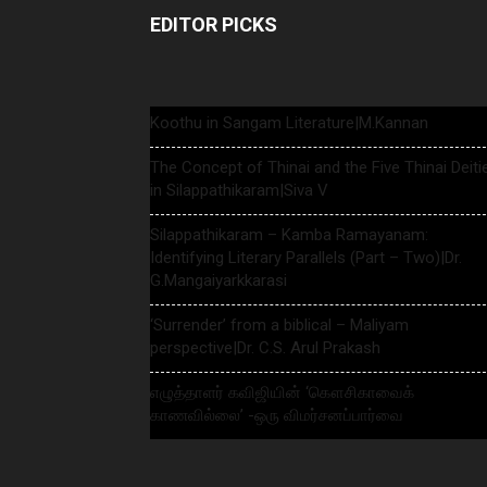
EDITOR PICKS
Koothu in Sangam Literature|M.Kannan
The Concept of Thinai and the Five Thinai Deiti
in Silappathikaram|Siva V
Silappathikaram – Kamba Ramayanam:
Identifying Literary Parallels (Part – Two)|Dr.
G.Mangaiyarkkarasi
‘Surrender’ from a biblical – Maliyam
perspective|Dr. C.S. Arul Prakash
எழுத்தாளர் கவிஜியின் ‘கௌசிகாவைக்
காணவில்லை’ -ஒரு விமர்சனப்பார்வை