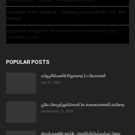
‘Surrender’ from a biblical – Maliyam perspective|Dr. C.S. Arul
Prakash
எழுத்தாளர் கவிஜியின் ‘கௌசிகாவைக் காணவில்லை’ -ஒரு
விமர்சனப்பார்வை
POPULAR POSTS
ஃபியூசிபெலஸ்| சிறுகதை | ப.பிரபாகரன்
July 31, 2023
பூவே பிழைத்துக்கொள் |க.கலைவாணன்| கவிதை
September 11, 2023
திருக்குறளில் ஊழ்|ர. அரவிந்த்|ஆய்வுக்கட்டுரை