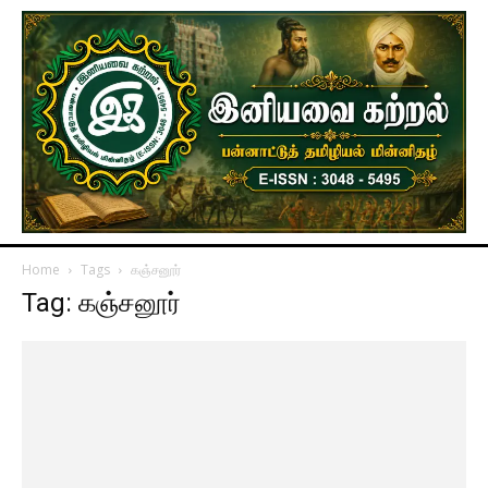
Home
Tags
கஞ்சனூர்
Tag: கஞ்சனூர்