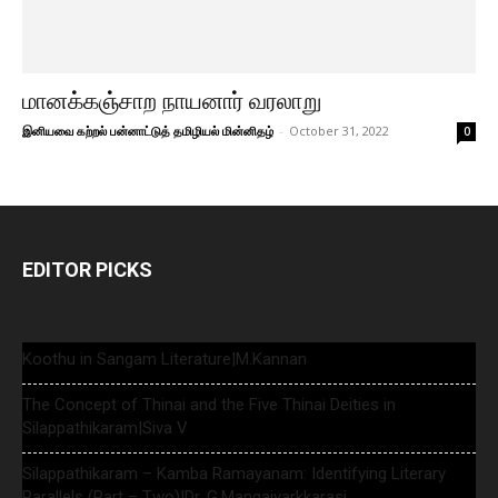
மானக்கஞ்சாற நாயனார் வரலாறு
இனியவை கற்றல் பன்னாட்டுத் தமிழியல் மின்னிதழ்
-
October 31, 2022
0
EDITOR PICKS
Koothu in Sangam Literature|M.Kannan
The Concept of Thinai and the Five Thinai Deities in
Silappathikaram|Siva V
Silappathikaram – Kamba Ramayanam: Identifying Literary
Parallels (Part – Two)|Dr. G.Mangaiyarkkarasi