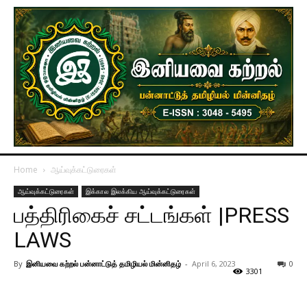
Home
ஆய்வுக்கட்டுரைகள்
ஆய்வுக்கட்டுரைகள்
இக்கால இலக்கிய ஆய்வுக்கட்டுரைகள்
பத்திரிகைச் சட்டங்கள் |PRESS
LAWS
By
இனியவை கற்றல் பன்னாட்டுத் தமிழியல் மின்னிதழ்
-
April 6, 2023
0
3301