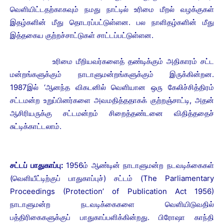
வெளியிட்டதற்காகவும் நமது நாட்டில் உரிமை மீறல் வழக்குகள்
இதழ்களின் மீது தொடரப்பட்டுள்ளன. பல நாளிதழ்களின் மீது
இத்தகைய குற்றச்சாட்டுகள் சாட்டப்பட்டுள்ளன.
உரிமை மீறியவர்களைத் தண்டிக்கும் அதிகாரம் சட்ட
மன்றங்களுக்கும் நாடாளுமன்றங்களுக்கும் இருக்கின்றன.
1987இல் ‘ஆனந்த விகடனில் வெளியான ஒரு கேலிச்சித்திரம்
சட்டமன்ற உறுப்பினர்களை அவமதித்ததாகக் குற்றஞ்சாட்டி, அதன்
ஆசிரியருக்கு சட்டமன்றம் சிறைத்தண்டனை விதித்ததைச்
சுட்டிக்காட்டலாம்.
சட்டப் பாதுகாப்பு:
1956ம் ஆண்டின் நாடாளுமன்ற நடவடிக்கைகள்
(வெளியீட்டிற்குப் பாதுகாப்புச்) சட்டம் (The Parliamentary
Proceedings (Protection’ of Publication Act 1956)
நாடாளுமன்ற நடவடிக்கைகளை வெளியிடுவதில்
பத்திரிகைகளுக்குப் பாதுகாப்பளிக்கின்றது. பிரோஷா காந்தி