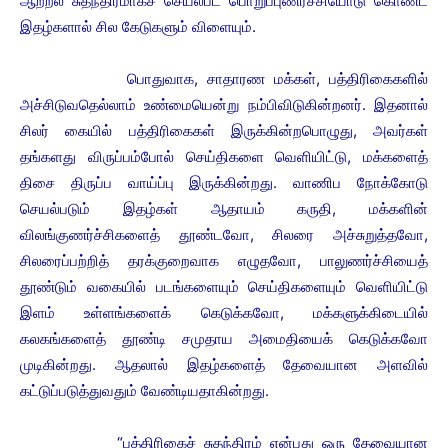
ஆற்றல்
சுதந்திரமாகச் செயல்பட பொறுப்புணர்ச்சியோடு கொண்ட
இதழ்களால் சில கேடுகளும் விளையும்.
பொதுவாக, சாதாரண மக்கள், பத்திரிகைகளில்
அச்சிடுவதெல்லாம் உண்மையென்று நம்பிவிடுகின்றனர். இதனால்
சிலர் கையில் பத்திரிகைகள் இருக்கின்றபொழுது, அவர்கள்
தங்களது விருப்பம்போல் செய்திகளை வெளியிட்டு, மக்களைத்
திசை திருப்ப வாய்ப்பு இருக்கின்றது. வாணிப நோக்கோடு
செயல்படும் இதழ்கள் ஆதாயம் கருதி, மக்களின்
விலங்குணர்ச்சிகளைத் தூண்டவோ, சிலரை அச்சுறுத்தவோ,
சிலரைப்பற்றித் தரக்குறைவாக எழுதவோ, பாலுணர்ச்சியைத்
தூண்டும் வகையில் படங்களையும் செய்திகளையும் வெளியிட்டு
இளம் உள்ளங்களைக் கெடுக்கவோ, மக்களுக்கிடையில்
கலகங்களைத் தூண்டி சமுதாய அமைதியைக் கெடுக்கவோ
முடிகின்றது. ஆதலால் இதழ்களைத் தேவையான அளவில்
கட்டுப்படுத்துவதும் வேண்டியதாகின்றது.
“பத்திரிகைச் சுதந்திரம் என்பது ஒரு தேவையான