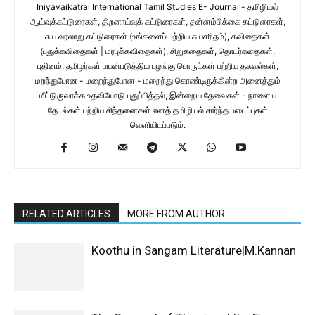
Iniyavaikatral International Tamil Studies E- Journal - தமிழியல்
ஆய்வுக்கட்டுரைகள், திறனாய்வுக் கட்டுரைகள், தன்னம்பிக்கை கட்டுரைகள்,
சுய வரலாறு கட்டுரைகள் (உங்களைப் பற்றிய சுயசரிதம்), கவிதைகள்
(புதுக்கவிதைகள் | மரபுக்கவிதைகள்), சிறுகதைகள், தொடர்கதைகள்,
புதினம், தமிழர்கள் பயன்படுத்திய புழங்கு பொருட்கள் பற்றிய தகவல்கள்,
மறந்துபோன - மறைந்துபோன - மறைந்து கொண்டிருக்கின்ற அனைத்தும்
மீட்டுருவாக்க உதவியோடு புதுப்பித்தல், இன்றைய தேவைகள் - நாளைய
தேடல்கள் பற்றிய சிந்தனைகள் எனத் தமிழியல் சார்ந்த படைப்புகள்
வெளியிடப்படும்.
RELATED ARTICLES
MORE FROM AUTHOR
Koothu in Sangam Literature|M.Kannan