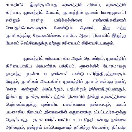
சமாதியில் இருக்கும்போது ஞானத்தில் சரியை, ஞானத்தில்
கிரியை, ஞானத்தில் யோகம், ஞானத்தில் ஞானம் (மறைஞானம்)
என்னும் நான்கு மார்க்கத்தினை எண்ணங்களினால்
செய்துக்கொண்டிருக்க வேண்டும். ஆனால், இது சுத்த
ஞானிகளுக்கு தேவையில்லை. எனவே, ஆதார நிலையில் இருந்து
யோகம் செய்வோருக்கு ஏற்றது சரியையும் கிரியையேயாகும்.
ஞானத்தில் சரியையாகிய அருள் தொண்டும், ஞானத்தில்
கிரியையாகிய அகமார்ந்த பக்தியும், ஞானத்தில் யோகமாவது
நாதாந்த முடிவில் பர ஒளியைக் கண்டு மகிழ்ந்திருத்தலாகும்.
மேலும், ஞானிகள் அடைகின்ற ஞானத்தில் ஞானம் என்பது ‘நான்’,
‘எனது’ எண்ணும் அகப்பற்றும், புறப்பற்றும் இல்லாதிருப்பதாகும்.
இவ்வாறு, நான்கு மார்க்கத்தின் நிலையில் நின்று ஞானத்தினை
பெற்றவர்களுக்கு புண்ணிய பலன்களான நன்மையும், பாவப்
பயனாகிய தீமையும் இறைவனின் கருணைக்கு உட்பட்டவர்களுக்கு
நெருங்காது.
ஞான மார்க்கமாகிய சமய நெறி என்பது தன்னை
அறிவதும், தன்னுள் பரப்பொருளைத் தரிசித்து செயலற்று நிற்பதே