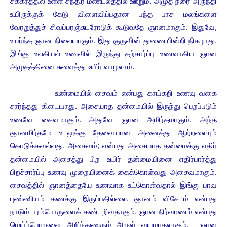
சக்கரத்தில் உள்ள சந்திர மண்டலத்தில் ஊறும். அமுத நீரை அருந்தி
உயிருக்குக் கேடு விளைவிப்பதான பந்த பாச மலங்களை
வேரறுத்துச் சிவப்பரஞ்சுடரோடுக் கூடுவதே ஞானமாகும். இதுவே,
உயர்ந்த ஞான நிலையாகும். இது குருவின் துணையின்றி நிகழாது.
இங்கு உலகியல் உணவில் இருந்து தற்சார்ப்பு உணவாகிய ஞான
அமுதத்தினை சுவைத்து உயிர் வாழலாம்.
உண்மையில் சைவம் என்பது காய்கறி உணவு வகை
சார்ந்தது கிடையாது. அசையாத தன்மையில் இருந்து பெறப்படும்
உணவே சைவமாகும். அதுவே ஞான அமிர்தமாகும். அந்த
ஞானமிர்தமே உடலுக்கு தேவையான அனைத்து ஆற்றலையும்
கொடுக்கவல்லது. அசைவம்; என்பது அசையாத தன்மைக்கு எதிர்
தன்மையில் அசைத்து பிற உயிர் தன்மையினை எதிர்பார்த்து
பிறச்சார்ப்பு உணவு முறையினைக் கைக்கொள்வது அசைவமாகும்.
சைவத்தில் ஞானத்தையே உணவாக உட்கொள்வதால் இங்கு பாவ
புண்ணியம் கணக்கு இருப்பதில்லை.
ஞானம் விசேடம் என்பது
நாடும் பரம்பொருளைக் கண்டறிவதாகும். ஞான நிர்வாணம் என்பது
மெய்ப்பொருளை அறிந்துணரும் அருள் வயமாதலாகும். ஞான