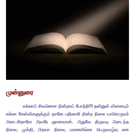
முன்னுரை
எல்லாம் சிவனென நின்றாய் போற்றி!!! தன்னுள் விளையும்
எல்லா கேள்விகளுக்கும் தானே பதிலாகி நின்ற நிலை யாரொருவர்
அடைகிறாரோ அவரே ஞானவான். அதுவே திருவடி அடைந்த
நிலை, முக்தி, பிறவா நிலை, மரணமில்லா பெருவாழ்வு என