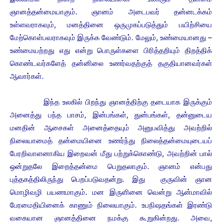
ஞானத்தன்மையாகும்.
ஞானம் அடைபவர் தன்னடக்கம்
உள்ளவராகவும், மனத்தினை ஒருமுகப்படுத்தும் பயிற்சியை
மேற்கொள்பவராகவும் இருக்க வேண்டும். மேலும், உண்மையானது –
உண்மையற்றது எது என்று பொருள்களை பிரித்தறியும் திறத்திக்
கொண்டவர்களேத் தன்னிலை உணர்வதற்குத் தகுதியானவர்கள்
ஆவார்கள்.
இந்த உலகில் பிறந்து ஞானத்திற்கு தடையாக இருக்கும்
அனைத்து பந்த பாசம், இன்பங்கள், துன்பங்கள், தன்னுடைய
மனதின் ஆசைகள் அனைத்தையும் அனுபவித்து அவற்றில்
நிலையாமைத் தன்மையினை உணர்ந்து நிலைத்தன்மையுடையப்
பேரறிவாளனாகிய இறைவன் மீது பற்றுக்கொண்டு, அவற்றின் பால்
ஒன்றுதலே இறைத்தன்மை பெறுதலாகும்.
ஞானம் என்பது
புத்தகத்திலிருந்து பெறப்படுவதன்று. இது குருவின் ஞான
மொழிவழி பயணமாகும். மன இருளினை வென்று ஆன்மாவில்
பேரமைதியினைக் காணும் நிலையாகும்.
உபநிஷதங்கள் இரண்டு
வகையான ஞானத்தினை நமக்கு கூறுகின்றது. அவை,