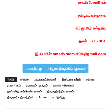
உதவிப் பேராசிரியர்
தமிழாய்வுத்துறை,
எம்.ஜி.ஆர். கல்லூரி,
ஓசூர் – 635 001.
இ-மெயில்:
omarivruom.999@gmail.com
சான்றிதழ்
திருமந்திரத்தில் ஞானம்
TAGS
Article
ஆய்வுக்கட்டுரைகள்
இனியவை கற்றல்
சரியை
ஞான வேடம்
ஞானமும் - குருவும்
ஞானம் - விளக்கம்
தனிமனித வாழ்வியலில் ஞானம்
திருமந்திரத்தில் ஞானம்
திருமூலர் - திருமந்திரம்
யோகம்
ர. அரவிந்த்