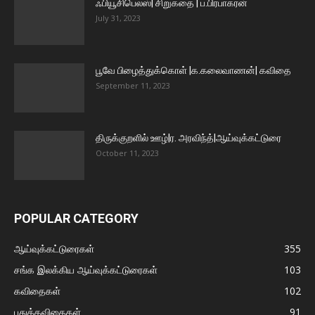
ஃபியூசிபெலஸ்| சிறுகதை | ப.பிரபாகரன்
July 31, 2023
பூவே பிழைத்துக்கொள் |க.கலைவாணன்| கவிதை
September 11, 2023
திருக்குறளில் ஊழ்|ர. அரவிந்த்|ஆய்வுக்கட்டுரை
October 11, 2023
POPULAR CATEGORY
ஆய்வுக்கட்டுரைகள்
355
சங்க இலக்கிய ஆய்வுக்கட்டுரைகள்
103
கவிதைகள்
102
புதுக்கவிதைகள்
91