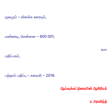
மூலமும் – விளக்க உரையும்,
மண்ணடி, சென்னை – 600 001,
உமா
பதிப்பகம்,
பத்தாம் பதிப்பு – சனவரி – 2016.
ஆய்வுக்கட்டுரையின் ஆசிரியர்
ர. அரவிந்த்