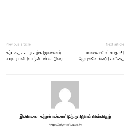
Previous article
Next article
கற்பதை கசடற கற்க |முனைவர்
மாணவனின் சபதம்! |
ஈ.யுவராணி |வாழ்வியல் கட்டுரை
ஜெ.புவனேஸ்வரி| கவிதை
இனியவை கற்றல் பன்னாட்டுத் தமிழியல் மின்னிதழ்
http://iniyavaikatral.in