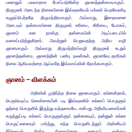
பலராலும் பலவாறாக பேசப்படுகின்ற ஞானத்தன்மையாகும்.
திருமூலர் அடைந்த நிலையினை இவ்வுலகியல் மக்கள் பெறவேண்டி
எழுதப்பெற்றதே திருமந்திரமாகும். அவ்வாறு, இறைவனை
அடையும் தன்மையினை திருமூலர் சரியை, கிரியை, யோகம்,
ஞானம் என நான்கு தன்மையின் அடிப்படையில்
வகைப்படுத்துகிறார். அவற்றுள் பெறுவதற்கு அறிய வழி
ஞானமாகும்.
அவ்வாறு திருமந்திரம்வழி திருமூலர் கூறும்
ஞானத்தன்மை, ஞானத்தின் பண்பு நலன்கள், ஞானவேடதாரிகள்
நிலை ஆகியவற்றை ஆய்வதே இவ்வாய்வின் நோக்கமாகும்.
ஞானம் – விளக்கம்
அறிவின் முதிர்ந்த நிலை ஞானமாகும். ஏனென்றால்,
பெருவெடிப்பு கொள்கையின் படி இவ்வுலகில் எல்லாப் பொருளும்
ஒற்றை பொருளில் இருந்து வந்தவையே. என்பது அறிவியலாளர்கள்
கருத்துப்படி எல்லாப் பொருளுள்ளும் தன்னையும், தன்னுள் எல்லா
பொருட்களையும் பார்த்து, எந்த பொருளிடத்தும் அன்னியம்
இல்லாமல் நின்ற நிலையினை உணரும் தன்மை