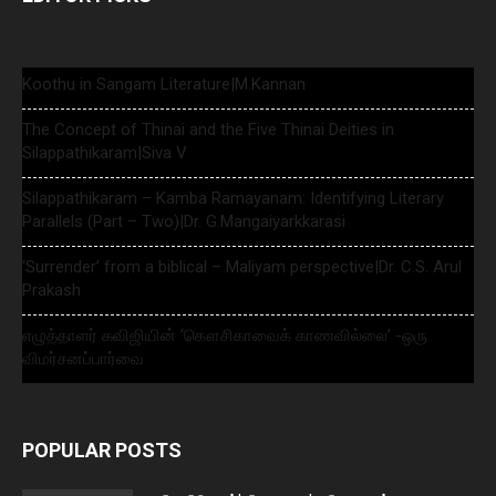
Koothu in Sangam Literature|M.Kannan
The Concept of Thinai and the Five Thinai Deities in
Silappathikaram|Siva V
Silappathikaram – Kamba Ramayanam: Identifying Literary
Parallels (Part – Two)|Dr. G.Mangaiyarkkarasi
‘Surrender’ from a biblical – Maliyam perspective|Dr. C.S. Arul
Prakash
எழுத்தாளர் கவிஜியின் ‘கௌசிகாவைக் காணவில்லை’ -ஒரு
விமர்சனப்பார்வை
POPULAR POSTS