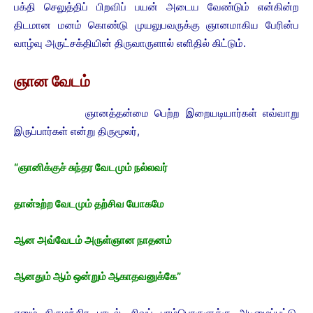
பக்தி செலுத்திப் பிறவிப் பயன் அடைய வேண்டும் என்கின்ற
திடமான மனம் கொண்டு முயலுபவருக்கு ஞானமாகிய பேரின்ப
வாழ்வு அருட்சக்தியின் திருவாருளால் எளிதில் கிட்டும்.
ஞான வேடம்
ஞானத்தன்மை பெற்ற இறையடியார்கள் எவ்வாறு
இருப்பார்கள் என்று திருமூலர்,
“ஞானிக்குச் சுந்தர வேடமும் நல்லவர்
தான்உற்ற வேடமும் தற்சிவ யோகமே
ஆன அவ்வேடம் அருள்ஞான நாதனம்
ஆனதும் ஆம் ஒன்றும் ஆகாதவனுக்கே”
எனும் திருமந்திர பாடல், சிவப் பரம்பொருளுக்கு அடிமைப்பட்டு,