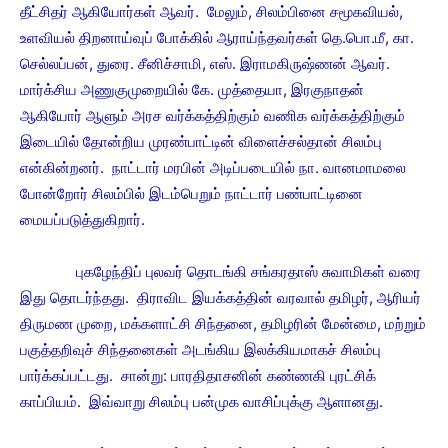
தீட்சிதர் ஆகியோர்கள் ஆவர். மேலும், சிலம்பினை சமூகவியல்,
உளவியல் திறனாய்வுப் போக்கில் ஆராய்ந்தவர்கள் தெ.பொ.மீ, கா.
செல்லப்பன், துரை. சீனிச்சாமி, எஸ். இராமகிருஷ்ணன் ஆவர்.
மார்க்சிய அணுகுமுறையில் கே. முத்தையா, இரகுநாதன்
ஆகியோர் ஆளும் அரச வர்க்கத்திற்கும் வணிக வர்க்கத்திற்கும்
இடையில் தோன்றிய முரண்பாட்டின் விளைச்சல்தான் சிலம்பு
என்கின்றனர். நாட்டார் மரபின் அடிப்படையில் நா. வானமாமலை
போன்றோர் சிலம்பில் இடம்பெறும் நாட்டார் பண்பாட்டினை
மையப்படுத்துகிறார்.
புகழேந்திப் புலவர் தொடங்கி சங்கரதாஸ் சுவாமிகள் வரை
இது தொடர்ந்தது. திராவிட இயக்கத்தின் வரவால் தமிழர், ஆரியர்
திருமண முறை, மக்களாட்சி சிந்தனை, தமிழரின் மேன்மை, மற்றும்
பகுத்தறிவுச் சிந்தனைகள் அடங்கிய இலக்கியமாகச் சிலம்பு
பார்க்கப்பட்டது. சான்று: பாரதிதாசனின் கண்ணகி புரட்சிக்
காப்பியம். இவ்வாறு சிலம்பு பன்முக வாசிப்புக்கு ஆளானது.