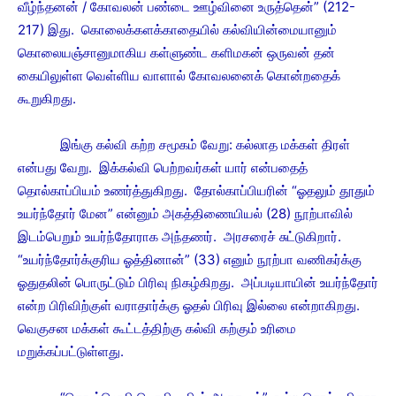
வீழ்ந்தனன் / கோவலன் பண்டை ஊழ்வினை உருத்தென்” (212-
217) இது. கொலைக்களக்காதையில் கல்வியின்மையானும்
கொலையஞ்சானுமாகிய கள்ளுண்ட களிமகன் ஒருவன் தன்
கையிலுள்ள வெள்ளிய வாளால் கோவலனைக் கொன்றதைக்
கூறுகிறது.
இங்கு கல்வி கற்ற சமூகம் வேறு: கல்லாத மக்கள் திரள்
என்பது வேறு. இக்கல்வி பெற்றவர்கள் யார் என்பதைத்
தொல்காப்பியம் உணர்த்துகிறது. தோல்காப்பியரின் “ஓதலும் தூதும்
உயர்ந்தோர் மேன” என்னும் அகத்திணையியல் (28) நூற்பாவில்
இடம்பெறும் உயர்ந்தோராக அந்தணர். அரசரைச் சுட்டுகிறார்.
“உயர்ந்தோர்க்குரிய ஓத்தினான்” (33) எனும் நூற்பா வணிகர்க்கு
ஓதுதலின் பொருட்டும் பிரிவு நிகழ்கிறது. அப்படியாயின் உயர்ந்தோர்
என்ற பிரிவிற்குள் வராதார்க்கு ஓதல் பிரிவு இல்லை என்றாகிறது.
வெகுசன மக்கள் கூட்டத்திற்கு கல்வி கற்கும் உரிமை
மறுக்கப்பட்டுள்ளது.