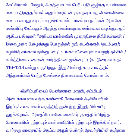
கேட்கிறான். மேலும், அதற்கு ஈடாக பெரிய நீர் சூழ்ந்த வயல்களை
உடைய திருத்தங்கால் எனும் ஊருடன் குறைவுபடாத விளைவினை
உடைய வயலூரையும் வழங்கினான். பாண்டிய நாட்டின் அரசனே
மன்னிப்பு கேட்பதும் அதற்கு கைம்மாறாக ஊர்களை வழங்குவதும்
ஆகிய பதிவுகள் “அறியா மாக்களின் முறைநிலை திரிந்தவெண் /
இறைமுறை பிழைத்தது பொறுத்தல் நுங் கடன்எனத் /தடம்புனற்
கழனித் தங்கால் தன்னுடன் / மடங்கா விளையுள் வயலூர் நல்கிக் /
கார்த்திகை கணவன் வார்த்திகன் முன்னர்” / (கட்டுரை காதை:
116-120) என்று வருகிறது. இது சிலப்பதிகார காலத்தில்
அந்தணர்கள் பெற்ற மேன்மை நிலையாகக் கொள்ளலாம்.
விளிம்புநிலைப் பெண்ணான மாதரி, தம்மிடம்
அடைக்கலமாக வந்த கண்ணகி கோவலன் ஆகியோரின்
இறப்புக்காக மனம் வருந்தித் துன்புற்று இறுதியில் உயிர்
துறக்கிறாள். அதைப்போலவே. வணிகர் குலத்தில் பிறந்த
கோவலனின் நற்றாயும் கண்ணகியின் நற்றாயும் இறக்கின்றனர்.
வரந்தரு காதையில் தெய்வ அருள் பெற்றத் தேவந்தியின் கூற்றாக