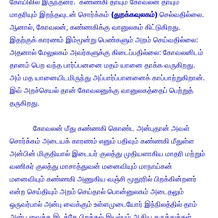
கோயிலில் இருந்தனர். கண்ணகி தாயும் கோவலன் தாயும்
மாதரியும் இறந்தவுடன் சொர்க்கம்
(துறக்கவுலகம்)
செல்வதில்லை.
ஆனால், கோவலன், கண்ணகிக்கு வானுலகம் கிட்டுகிறது.
இதற்குக் காரணம் இம்மூன்று பெண்களும் அறம் செய்வதில்லை:
அதனால் மேலுலகம் அவர்களுக்கு கிடைப்பதில்லை: கோவலனிடம்
தானம் பெற வந்த பார்ப்பனனை மதம் யானை தாக்க வருகிறது.
அம் மத யானையிடமிருந்து அப்பார்ப்பானனைக் காப்பாற்றுகிறான்.
இவ் அறச்செயல் தான் கோவலனுக்கு வானுலகத்தைப் பெற்றுத்
தருகிறது.
கோவலன் மீது கண்ணகி கொண்ட அன்புதான் அவள்
சொர்க்கம் அடையக் காரணம் எனும் பதிவும் கண்ணகி மீதுள்ள
அன்பின் மிகுதியால் இடையர் குலத்து முதியளாகிய மாதரி மற்றும்
வணிகர் குலத்து மாசாத்துவன் மனைவியும் மாநாய்கன்
மனைவியும் கண்ணகி அணுகிய வஞ்சி மூதூரில் பிறக்கின்றனர்
என்ற செய்தியும் அறம் செய்தால் பொன்னுலகம் அடைதலும்
ஒருவர்பால் அன்பு வைக்கும் உள்ளமுடையோர் இந்நிலத்தில் தாம்
அன்பு வைத்த இடத்தே பிறத்தல் இயல்பும் ஆகிய கருத்துக்கள்