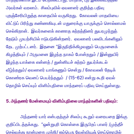
அவர்கள் வரலாம். சிலம்புவில் ஏவலாளர் குறித்த பதிவு
புறஞ்சேரியிறுத்த காதையில் வருகிறது. கோவலன் மாதவியை
விட்டுப் பிரிந்து கண்ணகியுடன் மதுரைக்கு யாருக்கும் சொல்லாமல்
செல்கிறான். இவர்களைக் காணாத சுற்றத்தினர் துயரமுற்றுத்
தேடும் முயற்சியில் ஈடுபடுகின்றனர். ஏவலாளர் பலவிடங்களிலும்
தேட முற்பட்டனர். இதனை “இருநிதிக்கிழவனும் பெருமனைக்
கிழத்தியும் / அருமனை இழந்த நாகம் போன்றதும் / இன்னுயிர்
இழந்த யாக்கை என்னத் / துன்னியச் சுற்றம் துயர்க்கடல்
வீழ்ந்ததும்/ ஏவலாளர் யாங்கணும் சென்று / கோவலன் தேடிக்
கொண்ரக வெனப் பெயர்ந்ததும் / (15-62) என்று கூறி ஏவல்
தொழில் செய்யும் விளிம்புநிலை மாந்தரைப் பதிவு செய்துள்ளது.
5. அந்தணர் மேன்மையும் விளிம்புநிலை மாந்தர்களின் பதிவும்:
அந்தணர் யார் என்பதற்குச் சிலம்பு கூறும் வரையறை இங்கு
குறிப்பிடத்தக்கது. “ஒன்றுபுரி கொள்கை இருபிறப் பாளர் /முத்தீச்
செல்வத்து நான்மறை முற்றி/ ஐம்பெரு வேள்வியுஞ் செய்தொழில்