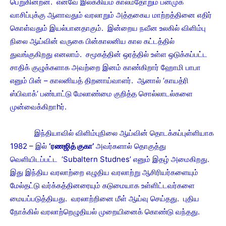
பெறுகின்றன. எனவே இலக்கியம் காலம்தோறும் பன்முக
வாசிப்புக்கு ஆளாவதும் வரலாறும் அத்தகைய மாற்றத்தினை எதிர்
கொள்வதும் இயல்பானதாகும். இன்றைய நவீன உலகில் விளிம்பு
நிலை ஆய்வின் வருகை பின்காலனிய கால கட்டத்தில்
துவங்குகிறது எனலாம். சமூகத்தின் ஒரத்தில் உள்ள ஒடுக்கப்பட்ட
சாதிக் குழுக்களாக அவற்றை இனம் காண்கிறார் ஹோமி பாபா
எனும் பின் – காலனியத் திறனாய்வாளர். ஆனால் ‘காயத்ரி
ஸ்பிவாக்’ பண்பாட்டு மேலாண்மை குறித்த சொல்லாடல்களை
முன்வைக்கிறாhர்.
இந்தியாவில் விளிம்புநிலை ஆய்வின் தொடக்கப்புள்ளியாக
1982 – இல்
‘ரணஜித் குகா’
அவர்களால் தொகுத்து
வெளியிடப்பட்ட ‘Subaltern Studnes’ எனும் இதழ் அமைகிறது.
இது இந்திய வரலாற்றை எழுதிய வரலாற்று ஆசிரியர்களையும்
மேல்தட்டு வர்க்கத்தினரையும் கடுமையாக உள்ளிட்டவர்களை
மையப்படுத்தியது. வரலாற்றினை மீள் ஆய்வு செய்தது. புதிய
நோக்கில் வரலாற்றெழுதியல் முறையினைக் கொண்டு வந்தது.