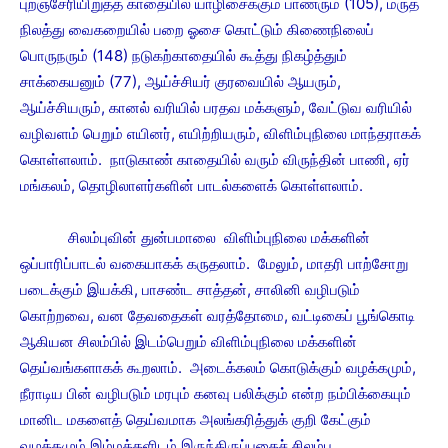
புறஞ்சேரியிறுத்த காதையில் யாழிசைக்கும் பாணரும் (105), மருத
நிலத்து வைகறையில் பறை ஓசை கொட்டும் கிணைநிலைப்
பொருநரும் (148) நடுகற்காதையில் கூத்து நிகழ்த்தும்
சாக்கையனும் (77), ஆய்ச்சியர் குரவையில் ஆயரும்,
ஆய்ச்சியரும், கானல் வரியில் பரதவ மக்களும், வேட்டுவ வரியில்
வழிவளம் பெறும் எயினர், எயிற்றியரும், விளிம்புநிலை மாந்தராகக்
கொள்ளலாம். நாடுகாண் காதையில் வரும் விருந்தின் பாணி, ஏர்
மங்கலம், தொழிலாளர்களின் பாடல்களைக் கொள்ளலாம்.
சிலம்புவின் துன்பமாலை விளிம்புநிலை மக்களின்
ஒப்பாரிப்பாடல் வகையாகக் கருதலாம். மேலும், மாதரி பாற்சோறு
படைக்கும் இயக்கி, பாசண்ட சாத்தன், சாலினி வழிபடும்
கொற்றவை, வன தேவதைகள் வரத்தோமை, வட்டிகைப் பூங்கொடி
ஆகியன சிலம்பில் இடம்பெறும் விளிம்புநிலை மக்களின்
தெய்வங்களாகக் கூறலாம். அடைக்கலம் கொடுக்கும் வழக்கமும்,
நீராடிய பின் வழிபடும் மரபும் கனவு பலிக்கும் என்ற நம்பிக்கையும்
மானிட மகளைத் தெய்வமாக அலங்கரித்துக் குறி கேட்கும்
வழக்கமும் இம்மக்களிடம் இருந்திருப்பதைச் சிலம்பு