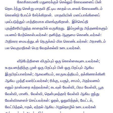
கோசிகாமணி மதுரைக்குச் செல்லும் கோவலனைப் பின்
தொடர்ந்து சென்று மாதவி தீட்டிய காதல் மடலைக் கோவலனிடம்
கொண்டு போய்ச் சேர்க்கிறான். மாதவியின் மனப்பாங்கினைப்
புலப்படுத்தும் பாத்திரமாக விளங்குகிறான். இச்செய்தி
புறஞ்சேரியிறுத்த காதையில் வருகிறது. இம்மூன்று அந்தணர்களும்
பயணம் மேற்கொள்பவர்கள்: தனித்த ஆளுமை கொண்டவர்கள்:
அதிகார மையத்துடன் நெருக்கம் மிக கொண்டவர்கள்: அரசனிடம்
பல வெகுமதிகள் பெற வேதக்கல்வி உடையவர்கள்.
வீடுபேற்றினை விரும்பும் ஒரு கொள்கையுடையவர்கள்;
உபநயனத்திற்கு முன் ஒரு பிறப்பும் பின் ஒரு பிறப்பும் ஆகிய
இருபிறப்பாளர்கள்; ஆகவனியம், காருகபத்தியம், தக்கிணாக்கினி
ஆகிய முத்தீ வளர்ப்பவர்கள்; ரிக்கு, யசூர், சாமம், அதர்வணம்
எனும் நான்மறை கற்றவர்கள்; கடவுள் வேள்வி, பிரம வேள்வி, பூத
வேள்வி, மானிட வேள்வி, தென்புலத்தார் வேள்வி ஆகிய ஐந்து
வேள்விகளைச் செய்பவர்கள்: ஓதல், ஓதுவித்தல், வேட்டல்,
வேட்பித்தல், ஈதல், ஏற்றல் ஆகிய அறுதொழில் உடையவர்கள்