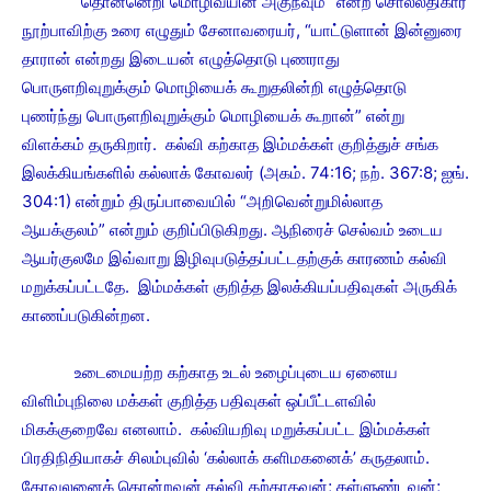
“தொன்னெறி மொழிவயின் அகுநவும்” என்ற சொல்லதிகார
நூற்பாவிற்கு உரை எழுதும் சேனாவரையர், “யாட்டுளான் இன்னுரை
தாரான் என்றது இடையன் எழுத்தொடு புணராது
பொருளறிவுறுக்கும் மொழியைக் கூறுதலின்றி எழுத்தொடு
புணர்ந்து பொருளறிவுறுக்கும் மொழியைக் கூறான்” என்று
விளக்கம் தருகிறார். கல்வி கற்காத இம்மக்கள் குறித்துச் சங்க
இலக்கியங்களில் கல்லாக் கோவலர் (அகம். 74:16; நற். 367:8; ஐங்.
304:1) என்றும் திருப்பாவையில் “அறிவென்றுமில்லாத
ஆயக்குலம்” என்றும் குறிப்பிடுகிறது. ஆநிரைச் செல்வம் உடைய
ஆயர்குலமே இவ்வாறு இழிவுபடுத்தப்பட்டதற்குக் காரணம் கல்வி
மறுக்கப்பட்டதே. இம்மக்கள் குறித்த இலக்கியப்பதிவுகள் அருகிக்
காணப்படுகின்றன.
உடைமையற்ற கற்காத உடல் உழைப்புடைய ஏனைய
விளிம்புநிலை மக்கள் குறித்த பதிவுகள் ஒப்பீட்டளவில்
மிகக்குறைவே எனலாம். கல்வியறிவு மறுக்கப்பட்ட இம்மக்கள்
பிரதிநிதியாகச் சிலம்புவில் ‘கல்லாக் களிமகனைக்’ கருதலாம்.
கோவலனைக் கொன்றவன் கல்வி கற்காதவன்; கள்ளுண்டவன்;