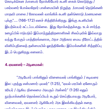
கொடிக்கென /மானமர் நோக்கியோர் கூனி கைக் கொடுத்து /
பகர்வனர் போல்வதோர் பான்மையின் நிறுத்த /மாமலர் நெடுங்கண்
மாதவி மாலை / கோவலன் வாங்கிக் கூனி தன்னொடு /மணமனை
புக்கு”…. (166-172) எனச் சித்திரிக்கிறது. இங்கு கூனியின்
இயற்பெயர் சுட்டப்படவில்லை. இது நோக்கத்தக்கது. உடல் சார்ந்த
உழைப்பில் ஈடுபடும் இம்மாற்றுத்திறனாளிகள் சிலம்புவில் இவ்வாறு
வந்து போகும் பாத்திரங்களாக, அரச அதிகார மைய நீரோட்டத்தில்
விளிம்புநிலைத் தன்மையில் ஓரத்திலேயே இம்மக்களின் சித்தரிப்பு
இடம் பெறுகிறது எனலாம்.
4. ஏவலாளர் – அடிமைகள்:
“அடியோர் பாங்கினும் வினைவலர் பாங்கினும் / கடிவரை
இல: புறத்து என்மனார் புவலர்” (1:25), “ஏவல் மரபின் ஏனோரும்
உரியர் / ஆகிய நிலைமை அவரும் அன்னர்” (1:26) எனும்
நூற்பாக்களில் தொல்காப்பியர் கூறும் செய்தியாவது அடியோர்,
வினைவலர், ஏவலாளர் ஆகியோர் அக இலக்கியத்தல் கதை
மாந்தர்களாக இடம் பெறக்கூடாது: மாறாக, புற இலக்கியத்தில்