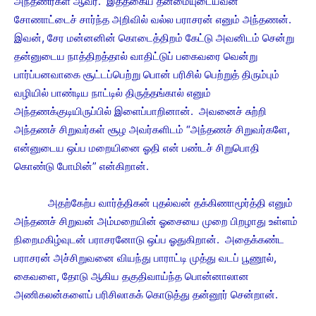
அந்தணர்கள் ஆவர். இத்தகைய தன்மையுடையவன்
சோணாட்டைச் சார்ந்த அறிவில் வல்ல பராசரன் எனும் அந்தணன்.
இவன், சேர மன்னனின் கொடைத்திறம் கேட்டு அவனிடம் சென்று
தன்னுடைய நாத்திறத்தால் வாதிட்டுப் பகைவரை வென்று
பார்ப்பனவாகை சூட்டப்பெற்று பொன் பரிசில் பெற்றுத் திரும்பும்
வழியில் பாண்டிய நாட்டில் திருத்தங்கால் எனும்
அந்தணக்குடியிருப்பில் இளைப்பாறினான். அவனைச் சுற்றி
அந்தணச் சிறுவர்கள் சூழ அவர்களிடம் “அந்தணச் சிறுவர்களே,
என்னுடைய ஒப்ப மறையினை ஓதி என் பண்டச் சிறுபொதி
கொண்டு போமின்” என்கிறான்.
அதற்கேற்ப வார்த்திகன் புதல்வன் தக்கிணாமூர்த்தி எனும்
அந்தணச் சிறுவன் அம்மறையின் ஓசையை முறை பிறழாது உள்ளம்
நிறைமகிழ்வுடன் பராசரனோடு ஒப்ப ஓதுகிறான். அதைக்கண்ட
பராசரன் அச்சிறுவனை வியந்து பாராட்டி முத்து வடப் பூணூல்,
கைவளை, தோடு ஆகிய தகுதிவாய்ந்த பொன்னாலான
அணிகலன்களைப் பரிசிலாகக் கொடுத்து தன்னூர் சென்றான்.