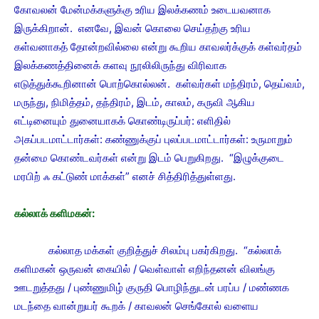
கோவலன் மேன்மக்களுக்கு உரிய இலக்கணம் உடையவனாக
இருக்கிறான். எனவே, இவன் கொலை செய்தற்கு உரிய
கள்வனாகத் தோன்றவில்லை என்று கூறிய காவலர்க்குக் கள்வர்தம்
இலக்கணத்தினைக் களவு நூலிலிருந்து விரிவாக
எடுத்துக்கூறினான் பொற்கொல்லன். கள்வர்கள் மந்திரம், தெய்வம்,
மருந்து, நிமித்தம், தந்திரம், இடம், காலம், கருவி ஆகிய
எட்டினையும் துனையாகக் கொண்டிருப்பர்: எளிதில்
அகப்படமாட்டார்கள்: கண்ணுக்குப் புலப்படமாட்டார்கள்: உருமாறும்
தன்மை கொண்டவர்கள் என்று இடம் பெறுகிறது. “இழுக்குடை
மரபிற் ஃ கட்டுண் மாக்கள்” எனச் சித்திரித்துள்ளது.
கல்லாக் களிமகன்:
கல்லாத மக்கள் குறித்துச் சிலம்பு பகர்கிறது. “கல்லாக்
களிமகன் ஒருவன் கையில் / வெள்வாள் எறிந்தனன் விலங்கு
ஊடறுத்தது / புண்ணுமிழ் குருதி பொழிந்துடன் பரப்ப / மண்ணக
மடந்தை வான்றுயர் கூறக் / காவலன் செங்கோல் வளைய