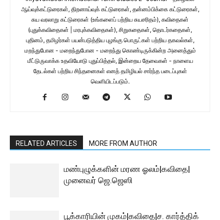
ஆய்வுக்கட்டுரைகள், திறனாய்வுக் கட்டுரைகள், தன்னம்பிக்கை கட்டுரைகள்,
சுய வரலாறு கட்டுரைகள் (உங்களைப் பற்றிய சுயசரிதம்), கவிதைகள்
(புதுக்கவிதைகள் | மரபுக்கவிதைகள்), சிறுகதைகள், தொடர்கதைகள்,
புதினம், தமிழர்கள் பயன்படுத்திய புழங்கு பொருட்கள் பற்றிய தகவல்கள்,
மறந்துபோன - மறைந்துபோன - மறைந்து கொண்டிருக்கின்ற அனைத்தும்
மீட்டுருவாக்க உதவியோடு புதுப்பித்தல், இன்றைய தேவைகள் - நாளைய
தேடல்கள் பற்றிய சிந்தனைகள் எனத் தமிழியல் சார்ந்த படைப்புகள்
வெளியிடப்படும்.
RELATED ARTICLES
MORE FROM AUTHOR
மண்புழுக்களின் மரண ஓலம்|கவிதை|
முனைவர் ஜெ.ஜெஸி
பூக்காரியின் முகம்|கவிதை|ச. கார்த்திக்