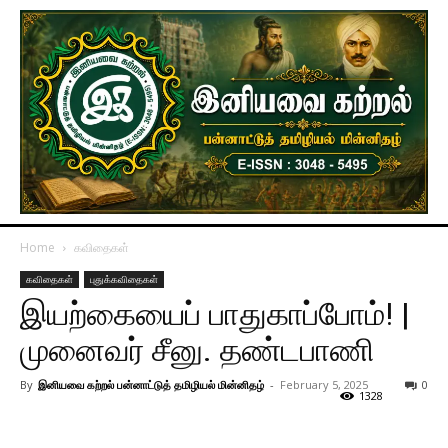
Home
கவிதைகள்
கவிதைகள்
புதுக்கவிதைகள்
இயற்கையைப் பாதுகாப்போம்! |
முனைவர் சீனு. தண்டபாணி
By
இனியவை கற்றல் பன்னாட்டுத் தமிழியல் மின்னிதழ்
-
February 5, 2025
0
1328