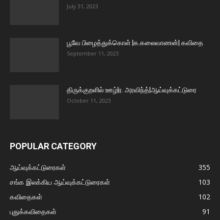
July 31, 2023
பூவே பிழைத்துக்கொள் |க.கலைவாணன்| கவிதை
September 11, 2023
திருக்குறளில் ஊழ்|ர. அரவிந்த்|ஆய்வுக்கட்டுரை
October 11, 2023
POPULAR CATEGORY
ஆய்வுக்கட்டுரைகள்
355
சங்க இலக்கிய ஆய்வுக்கட்டுரைகள்
103
கவிதைகள்
102
புதுக்கவிதைகள்
91