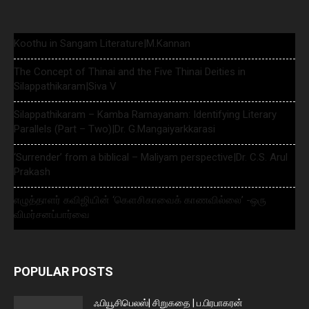
Koothu in Sangam Literature|M.Kannan
The Concept of Thinai and the Five Thinai Deities in
Silappathikaram|Siva V
Silappathikaram – Kamba Ramayanam: Identifying Literary
Parallels (Part – Two)|Dr. G.Mangaiyarkkarasi
‘Surrender’ from a biblical – Maliyam perspective|Dr. C.S. Arul
Prakash
எழுத்தாளர் கவிஜியின் ‘கௌசிகாவைக் காணவில்லை’ -ஒரு
விமர்சனப்பார்வை
POPULAR POSTS
ஃபியூசிபெலஸ்| சிறுகதை | ப.பிரபாகரன்