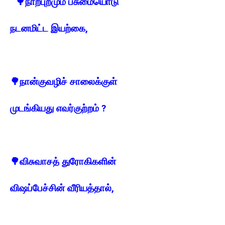
🌳
நாற்புறமும் பசுமையொடு
நடனமிட்ட இயற்கை,
🌳
நான்குவழிச் சாலைக்குள்
முடங்கியது
எவர்குற்றம் ?
🌳
விசுவாசத் துரோகிகளின்
விஷப்பேச்சின் வீரியத்தால்,