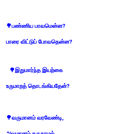
🌳
பண்ணிய பாவமென்ன?
பாரை விட்டுப் போவதென்ன?
🌳
இறுமார்ந்த இயற்கை
உருமாறத் தொடங்கியதேன்?
🌳
வருமானம் வரவேண்டி,
அவமானம் கருதாமல்,