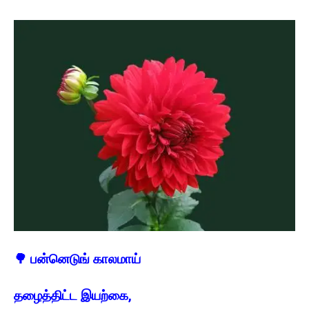
🌳
பன்னெடுங் காலமாய்
தழைத்திட்ட இயற்கை,