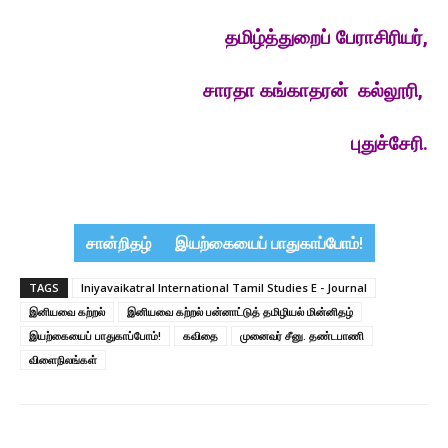
தமிழ்த்துறைப் பேராசிரியர்,
சாரதா கங்காதரன் கல்லூரி,
புதுச்சேரி .
சான்றிதழ்
இயற்கையைப் பாதுகாப்போம்!
TAGS
Iniyavaikatral International Tamil Studies E - Journal
இனியவை கற்றல்
இனியவை கற்றல் பன்னாட்டுத் தமிழியல் மின்னிதழ்
இயற்கையைப் பாதுகாப்போம்!
கவிதை
முனைவர் சீனு. தண்டபாணி
விளைநிலங்கள்