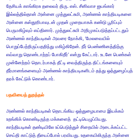
தேசியக் காங்கிரசு தலைவர் திரு. எஸ். சீனிவாச ஐயங்கார்
இல்லத்தில்தான் அன்னை முத்துலட்சுமி, அண்ணல் காந்தியடிகளை
அன்னை கஸ்தூரிபாவுடன் முதன் முறையாகக் கண்டு பூரிப்பும்
பெருமகிழ்வும் எய்தினார். முத்துலட்சுமி அறிமுகப்படுத்தப்பட்டதும்
அண்ணல் காந்தியடிகள் அவரை நோக்கி, ‘மேலவையில்
பொறுப்பேற்றிருப்பதறிந்து மகிழ்கிறேன். நீர் பெண்ணினத்திற்கு
எவ்வாறு தொண்டாற்றப் போகிறீர்’ என்று கேட்டார். உடனே பெண்கள்
முன்னேற்றம் தொடர்பாகத் தீட்டி வைத்திருந்த திட்டங்களையும்
தீர்மானங்களையும் அண்ணல் காந்தியடிகளிடம் தந்து ஒத்துழைப்புத்
தரக் கேட்டுக் கொண்டார்.
பதவியைத் துறத்தல்
அண்ணல் காந்தியடிகள் தொடங்கிய ஒத்துழையாமை இயக்கம்
உறங்கிக் கொண்டிருந்த மக்களைத் தட்டியெழுப்பியது.
காந்தியடிகள் தண்டியிலே உப்பெடுத்துச் சிறையில் அடைக்கப்பட்ட
செய்தி காட்டுத் தீயைப்போல் பரவியது. உதகையிலிருந்த அன்னை