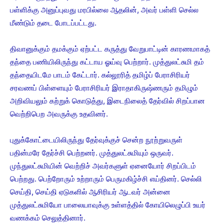
பள்ளிக்கு அனுப்புவது மரபில்லை ஆதலின், அவர் பள்ளி செல்ல
மீண்டும் தடை போடப்பட்டது.
திவானுக்கும் தமக்கும் ஏற்பட்ட கருத்து வேறுபாட்டின் காரணமாகத்
தந்தை பணியிலிருந்து கட்டாய ஓய்வு பெற்றார். முத்துலட்சுமி தம்
தந்தையிடமே பாடம் கேட்டார். கல்லூரித் தமிழ்ப் பேராசிரியர்
சரவணப் பிள்ளையும் பேராசிரியர் இராதாகிருஷ்ணரும் தமிழும்
அறிவியலும் கற்றுக் கொடுத்து, இடைநிலைத் தேர்வில் சிறப்பான
வெற்றிபெற அவருக்கு உதவினர்.
புதுக்கோட்டையிலிருந்து தேர்வுக்குச் சென்ற நூற்றுவருள்
பதின்மரே தேர்ச்சி பெற்றனர். முத்துலட்சுமியும் ஒருவர்.
முந்துலட்சுமியின் வெற்றிச் அவர்களுள் ஏனையோர் சிறப்பிடம்
பெற்றது. பெற்றோரும் உற்றாரும் பெருமகிழ்ச்சி எய்தினர். செல்லி
செய்தி, செய்தி ஏடுகளில் ஆசிரியர் ஆடவர் அன்னை
முத்துலட்சுமியோ பாலையாவுக்கு உள்ளத்தில் கோயிலெழுப்பி உயர்
வணக்கம் செலுத்தினார்.