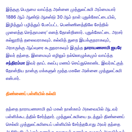
இத்தகு பெருமை வாய்ந்த அன்னை முத்துலட்சுமி அம்மையார்
1886 ஆம் ஆண்டு ஆகஸ்டு 30 ஆம் நாள் புதுக்கோட்டையில்,
இழித்தும் பழித்தும் பேசப்பட்ட பெண்ணினத்திலே சேற்றில்
முளைத்த செந்தாமரை’ எனத் தோன்றினார். புதுக்கோட்டை அரசர்
கல்லூரித் தலைவராகவும். கல்வித் துறை இயக்குநராகவும்,
அரசருக்கு ஆய்வுரை கூறுநராகவும் இருந்த
நாராயணசாமி ஐயரே
இவர் தந்தை. இளமையும் எழிலும் நல்லொழுக்கமும் வாய்ந்த
சந்திரம்மா
இவர் தாய். கலப்பு மணம் செய்துகொண்ட இவர்கட்குத்
தோன்றிய நான்கு மக்களுள் மூத்த மகளே அன்னை முத்துலட்சுமி
என்பார்.
திண்ணைப் பள்ளியில் கல்வி
தந்தை நாராயணசாமி தம் மகள் நான்காம் அகவையில் ஆடவர்
பள்ளிக்கூடத்தில் சேர்த்தார். முத்துலட்சுமியை நடத்தும் திண்ணைப்
செல்வி முத்துலட்சுமியைப் பள்ளியில் சேர்த்தபோது அவர் தந்தை
ஆசிரியரிடம் ‘பால் கணக்கு சலவைக் கணக்கு எழுதும் அளவிற்குக்