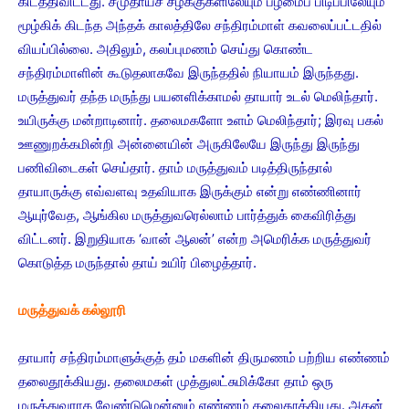
கிடத்திவிட்டது. சமுதாயச் சழக்குகளிலேயும் பழமைப் பிடிப்பிலேயும்
மூழ்கிக் கிடந்த அந்தக் காலத்திலே சந்திரம்மாள் கவலைப்பட்டதில்
வியப்பில்லை. அதிலும், கலப்புமணம் செய்து கொண்ட
சந்திரம்மாளின் கூடுதலாகவே இருந்ததில் நியாயம் இருந்தது.
மருத்துவர் தந்த மருந்து பயனளிக்காமல் தாயார் உடல் மெலிந்தார்.
உயிருக்கு மன்றாடினார். தலைமகளோ உளம் மெலிந்தார்; இரவு பகல்
ஊணுறக்கமின்றி அன்னையின் அருகிலேயே இருந்து இருந்து
பணிவிடைகள் செய்தார். தாம் மருத்துவம் படித்திருந்தால்
தாயாருக்கு எவ்வளவு உதவியாக இருக்கும் என்று எண்ணினார்
ஆயுர்வேத, ஆங்கில மருத்துவரெல்லாம் பார்த்துக் கைவிரித்து
விட்டனர். இறுதியாக ‘வான் ஆலன்’ என்ற அமெரிக்க மருத்துவர்
கொடுத்த மருந்தால் தாய் உயிர் பிழைத்தார்.
மருத்துவக் கல்லூரி
தாயார் சந்திரம்மாளுக்குத் தம் மகளின் திருமணம் பற்றிய எண்ணம்
தலைதூக்கியது. தலைமகள் முத்துலட்சுமிக்கோ தாம் ஒரு
மருத்துவராக வேண்டுமென்னும் எண்ணம் தலைதூக்கியது. அதன்