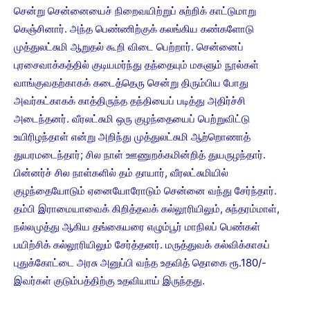
சென்று சென்னையைச் நிறைவயிற்றுப் சுற்றிக் காட்டுமாறு
கெஞ்சினார். அந்த பெண்ணிற்குக் கலங்கிய கண்களோடு
முத்துலட்சுமி ஆறுதல் கூறி விடை பெற்றார். சென்னைப்
புரசைவாக்கத்தில் குடியமர்ந்து தந்தையும் மகளும் நூல்கள்
வாங்குவதற்காகக் கடைத்தெரு சென்று திரும்பிய போது
அவர்கட்காகக் காத்திருந்த தந்தியைப் படித்து அதிர்ச்சி
அடைந்தனர். வீரலட்சுமி ஒரு குழந்தையைப் பெற்றுவிட்டு
உயிரிழந்தாள் என்று அறிந்து முத்துலட்சுமி ஆற்றொணாத்
துயரமடைந்தார்; சில நாள் ஊணுறக்கமின்றித் துயருழந்தார்.
பின்னர்ச் சில நாள்களில் தம் தாயார், வீரலட்சுமியில்
குழந்தையோடும் ஏனையோரோடும் சென்னை வந்து சேர்ந்தார்.
தம்பி இராமையாவைக் கிறித்தவக் கல்லூரியிலும், சுந்தரம்மாள்,
நல்லமுத்து ஆகிய தங்கையரை எழும்பூர் மாநிலப் பெண்கள்
பயிற்சிக் கல்லூரியிலும் சேர்த்தனர். மருத்துவக் கல்விக்காகப்
புதுக்கோட்டை அரசு அனுப்பி வந்த உதவித் தொகை ரூ.180/-
இவர்கள் குடும்பத்திற்கு உதவியாய் இருந்தது.