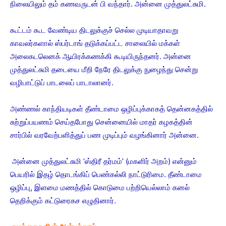
நிலையிலும் தம் கணவருடன் பி வந்தார். அன்னை முத்துலட்சுமி.
கூட்டம் கூட வேண்டிய திடலுக்குச் செல்ல முடியாதாவறு
காவலர்களால் ஸ்பர்டாங் தடுக்கப்பட்ட சாலையில் மக்கள்
அலைகடலெனக் ஆயிரக்கணக்கி கூடியிருந்தனர். அன்னை
முத்துலட்சுமி தடையை மீறி நேரே திடலுக்கு நுழைந்து சென்று
வழிபாட்டுப் பாடலைப் பாடாலானர்.
அண்ணல் காந்தியடிகள் தீண்டாமை ஒழிப்புக்காகத் தென்னகத்தில்
சுற்றுப்பயணம் செய்தபோது சென்னையில் மாதர் கழகத்தின்
சார்பில் வரவேற்பளித்துப் பண முடிப்பும் வழங்கினார் அன்னை.
அன்னை முத்துலட்சுமி ‘ஸ்திரீ தர்மம்’ (மகளிர் அறம்) என்னும்
பெயரில் இதழ் தொடங்கிப் பெண்கல்லி நாட்டுரிமை. தீண்டாமை
ஒழிப்பு, இளமை மணத்தில் கொடுமை பற்றியெல்லாம் கனல்
தெறிக்கும் கட்டுரைகச எழுதினார்.