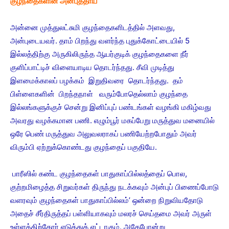
குழந்தைகளின் அன்புத்தாய்
அன்னை முத்துலட்சுமி குழந்தைகளிடத்தில் அளவது,
அன்புடையவர். தாம் பிறந்து வளர்ந்த புதுக்கோட்டையில் 5
இல்லத்திற்கு அருகிலிருந்த ஆயர்குடிக் குழந்தைகளை நீர்
குளிப்பாட்டிச் விளையாடிய தொடர்ந்தது. சீவி முடித்து
இளமைக்காலப் பழக்கம் இறுதிவரை தொடர்ந்தது. தம்
பிள்ளைகளின் பிறந்தநாள் வரும்போதெல்லாம் குழந்தை
இல்லங்களுக்குச் சென்று இனிப்புப் பண்டங்கள் வழங்கி மகிழ்வது
அவரது வழக்கமான பணி. எழும்பூர் மகப்பேறு மருத்துவ மனையில்
ஒரே பெண் மருத்துவ அலுவலராகப் பணியேற்றபோதும் அவர்
விரும்பி ஏற்றுக்கொண்டது குழந்தைப் பகுதியே.
பாரீஸில் கண்ட குழந்தைகள் பாதுகாப்பில்லத்தைப் பொல,
குற்றமிழைத்த சிறுவர்கள் திருந்து நடக்கவும் அன்புப் பிணைப்போடு
வளரவும் குழந்தைகள் பாதுகாப்பில்லம்’ ஒன்றை நிறுவியதோடு
அதைச் சீர்திருத்தப் பள்ளியாகவும் மலரச் செய்தமை அவர் அருள்
உள்ளத்திற்கோர் எடுத்துக் எட்டாகும். அதேபோன்று