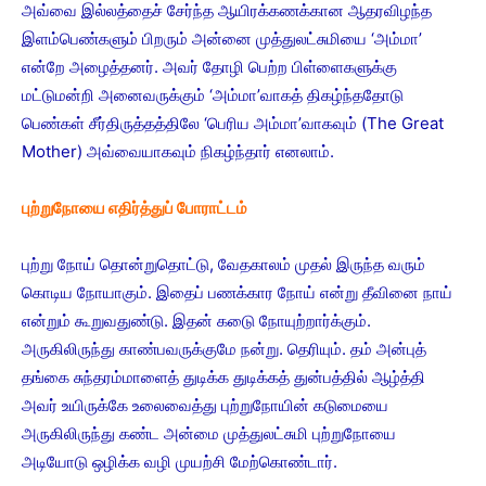
அவ்வை இல்லத்தைச் சேர்ந்த ஆயிரக்கணக்கான ஆதரவிழந்த
இளம்பெண்களும் பிறரும் அன்னை முத்துலட்சுமியை ‘அம்மா’
என்றே அழைத்தனர். அவர் தோழி பெற்ற பிள்ளைகளுக்கு
மட்டுமன்றி அனைவருக்கும் ‘அம்மா’வாகத் திகழ்ந்ததோடு
பெண்கள் சீர்திருத்தத்திலே ‘பெரிய அம்மா’வாகவும் (The Great
Mother) அவ்வையாகவும் நிகழ்ந்தார் எனலாம்.
புற்றுநோயை எதிர்த்துப் போராட்டம்
புற்று நோய் தொன்றுதொட்டு, வேதகாலம் முதல் இருந்த வரும்
கொடிய நோயாகும். இதைப் பணக்கார நோய் என்று தீவினை நாய்
என்றும் கூறுவதுண்டு. இதன் கடுை நோயுற்றார்க்கும்.
அருகிலிருந்து காண்பவருக்குமே நன்று. தெரியும். தம் அன்புத்
தங்கை சுந்தரம்மாளைத் துடிக்க துடிக்கத் துன்பத்தில் ஆழ்த்தி
அவர் உயிருக்கே உலைவைத்து புற்றுநோயின் கடுமையை
அருகிலிருந்து கண்ட அன்மை முத்துலட்சுமி புற்றுநோயை
அடியோடு ஒழிக்க வழி முயற்சி மேற்கொண்டார்.