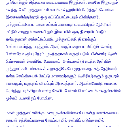
முற்போக்குச் சிந்தனை உடையவராக இருந்தார். எனவே இருவரும்
கலந்து பேசி முத்துலட்சுமியைக் கல்லூரியில் சேர்த்துக் கொள்ள
இசைவளித்ததோடு ஒரு கட்டுப்பாட்டையும் விதித்தனர்.
முத்துலட்சுமியை மாணவர்கள் காணாத வகையிலும் ஆசிரியர்
மட்டும் காணும் வகையிலும் இடையில் ஒரு திரையிடப்படும்
என்பதுதான் அக்கட்டுப்பாடு முத்துலட்சுமி திரைக்குப்
பின்னாலமர்ந்து படித்தார். அவர் வகுப்பறையை விட்டுச் சென்ற
பின்னரே வகுப்பு நேரம் முடிந்ததாகக் கருதப்படும். பின்னரே ஆண்
பிள்ளைகள் வெளியே போசுலாம். அவ்வாண்டு நடந்த தேர்வில்
முத்துலட்சுமி பல்கலைக் கழகத்திலேயே முதலாவதாகத் தேறினார்
என்ற செய்தியைக் கேட்டு மாணவர்களும் ஆசிரியர்களும் ஒருபுறம்
நாணமும், மறுபுறம் வியப்பும் அடைந்தனர். ஆண்களோடு சமமாக
அமர்ந்து படிக்கிறாள் என்ற கேலிப் பேச்சும் மொட்டைக் கடிதங்களின்
மூச்சும் பயனற்றுப் போயின.
மகள் முத்துலட்சுமிக்கு மணமுடிக்கவில்லையே என்ற மனக்கவலை,
தாயார் சந்திரம்மாளை நோய்வாயில் தள்ளிப் படுக்கையில்