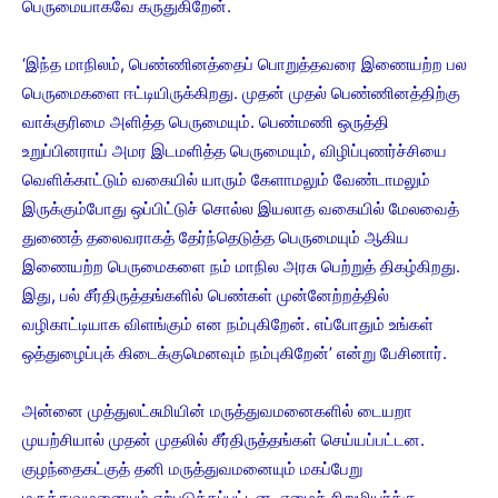
பெருமையாகவே கருதுகிறேன்.
‘இந்த மாநிலம், பெண்ணினத்தைப் பொறுத்தவரை இணையற்ற பல
பெருமைகளை ஈட்டியிருக்கிறது. முதன் முதல் பெண்ணினத்திற்கு
வாக்குரிமை அளித்த பெருமையும். பெண்மணி ஒருத்தி
உறுப்பினராய் அமர இடமளித்த பெருமையும், விழிப்புணர்ச்சியை
வெளிக்காட்டும் வகையில் யாரும் கேளாமலும் வேண்டாமலும்
இருக்கும்போது ஒப்பிட்டுச் சொல்ல இயலாத வகையில் மேலவைத்
துணைத் தலைவராகத் தேர்ந்தெடுத்த பெருமையும் ஆகிய
இணையற்ற பெருமைகளை நம் மாநில அரசு பெற்றுத் திகழ்கிறது.
இது, பல் சீர்திருத்தங்களில் பெண்கள் முன்னேற்றத்தில்
வழிகாட்டியாக விளங்கும் என நம்புகிறேன். எப்போதும் உங்கள்
ஒத்துழைப்புக் கிடைக்குமெனவும் நம்புகிறேன்’ என்று பேசினார்.
அன்னை முத்துலட்சுமியின் மருத்துவமனைகளில் டையறா
முயற்சியால் முதன் முதலில் சீர்திருத்தங்கள் செய்யப்பட்டன.
குழந்தைகட்குத் தனி மருத்துவமனையும் மகப்பேறு
மருத்துவமனையும் ஏற்படுத்தப்பட்டன. ஏழைச் சிறுமியர்க்கு