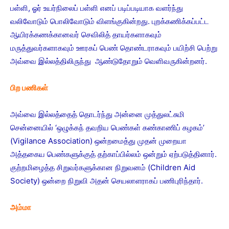
பள்ளி, ஓர் உயர்நிலைப் பள்ளி எனப் படிப்படியாக வளர்ந்து
வலிவோடும் பொலிவோடும் விளங்குகின்றது. புறக்கணிக்கப்பட்ட
ஆயிரக்கணக்கானவர் செவிலித் தாயர்களாகவும்
மருத்துவர்களாகவும் ஊரகப் பெண் தொண்டராகவும் பயிற்சி பெற்று
அவ்வை இல்லத்திலிருந்து ஆண்டுதோறும் வெளிவருகின்றனர்.
பிற பணிகள்
அவ்வை இல்லத்தைத் தொடர்ந்து அன்னை முத்துலட்சுமி
சென்னையில் ‘ஒழுக்கந் தவறிய பெண்கள் கண்காணிப் கழகம்’
(Vigilance Association) ஒன்றமைத்து முதன் முறையா
அத்தகைய பெண்களுக்குத் தற்காப்பில்லம் ஒன்றும் ஏற்படுத்தினார்.
குற்றமிழைத்த சிறுவர்களுக்கான நிறுவனம் (Children Aid
Society) ஒன்றை நிறுவி அதன் செயலாளராகப் பணிபுரிந்தார்.
அம்மா