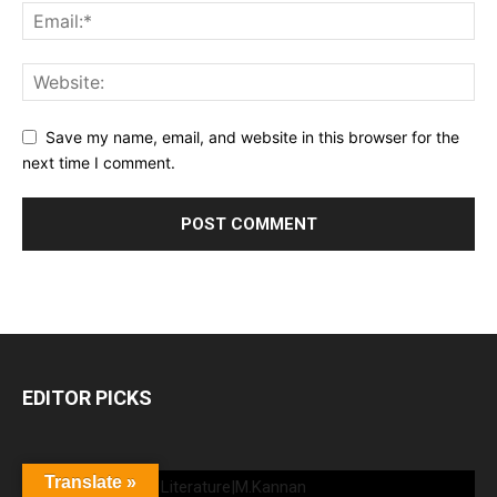
Save my name, email, and website in this browser for the
next time I comment.
EDITOR PICKS
Translate »
Koothu in Sangam Literature|M.Kannan